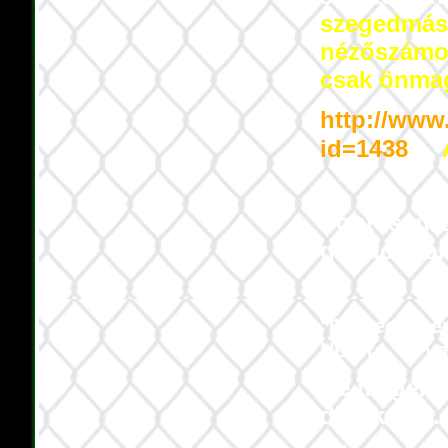
szegedmás 
nézőszámok 
csak önmagu
http://www
id=1438
...,
Pontosan 1
gondolatoka
"Debrecenben
NB I-re, ez v
De megérte
drukkerek.