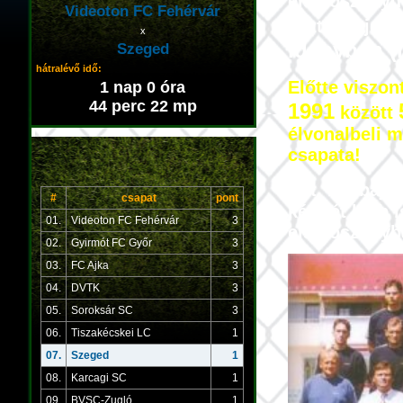
első osztály
Videoton FC Fehérvár
esztendeje, 
x
idényben (
Szeged
hátralévő idő:
Előtte viszon
1 nap 0 óra
44 perc 20 mp
1991
között
élvonalbeli 
csapata!
Sőt, két bajn
#
csapat
pont
két-két klub 
01.
Videoton FC Fehérvár
3
első osztályb
02.
Gyirmót FC Győr
3
03.
FC Ajka
3
04.
DVTK
3
05.
Soroksár SC
3
06.
Tiszakécskei LC
1
07.
Szeged
1
08.
Karcagi SC
1
09.
BVSC-Zugló
1