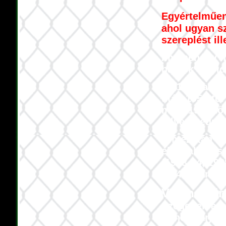
Egyértelműe
ahol ugyan sz
szereplést il
Íme néhány 
bajnok és vid
Az 1943-as NB
után 1950-től
majd 1964-től
felverekedni 
Ám ezután má
élvonalban sz
(1983-84, 198
26:4-es arány 
Vajon miér
Szegeden a vi
Ehhez várjuk 