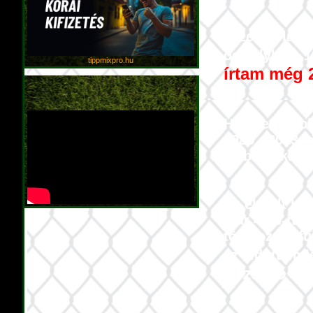
"Szeged labda
osztályban, 1
tippmixpro.hu
írtam még 2
Ha a legutób
1985 - 2013 k
26 bajnoki s
Az elmúlt hár
már 4:26-ra 
több ezren fú
az áldott em
"Dzsínó"
I