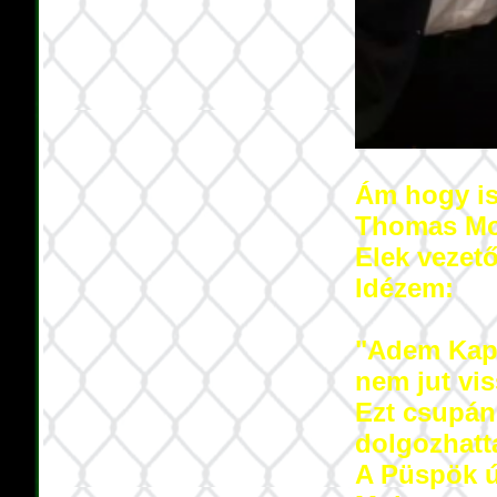
Ám hogy is
Thomas Moh
Elek vezető
Idézem:
"Adem Kapi
nem jut vis
Ezt csupán
dolgozhatt
A Püspök ú