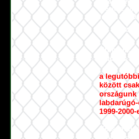
Talán Szegede
meglesz újra 
1899-
futball
Készíte
Khmmm.... A
aktuális he
a legutóbb
között csa
országunk
labdarúgó-
1999-2000-
Kétségtele
bajnokságbó