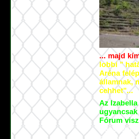
... majd kí
lobbi " hat
Aréna felép
államnak, m
cehhet"...
Az Izabella
ugyancsak 
Fórum visz
népszerűsé
szentélyünk