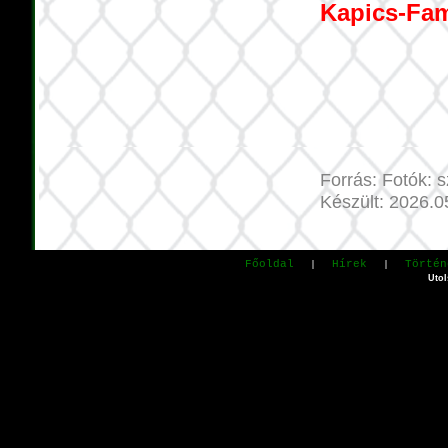
Kapics-Famí
Forrás: Fotók: 
Készült: 2026.0
Főoldal
Hírek
Történ
|
|
Utol