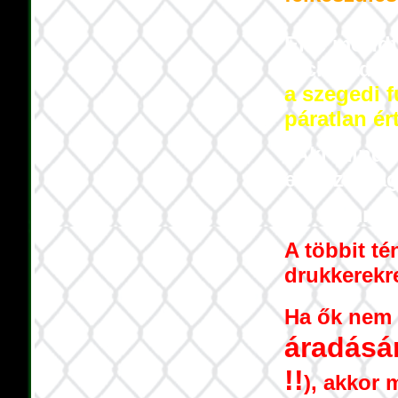
Erre mondt
fociimádó
a szegedi f
páratlan ér
"Aki minde
elhiszi mag
No commen
A többit té
drukkerekr
Ha ők nem 
áradásá
!!
), akkor 