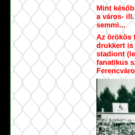
Mint később
a város- il
semmi...
Az örökös f
drukkert is
stadiont (
fanatikus s
Ferencváros