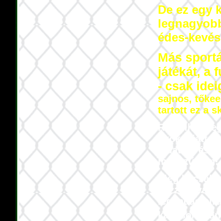
De ez egy k
legnagyobb
édes-kevés.
Más sportá
játékát, a 
- csak idei
sajnos, tőke
tartott ez a s
Remélhetőleg 
okok miatt - 
áldatlan és s
megszűnjön!
Elég hacsak a
nézzük, valam
legendás hírű
kapcsolatban