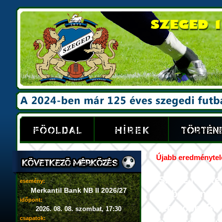
Újabb eredménytelen
Szinte hihete
esemény:
Merkantil Bank NB II 2026/27
futballban o
időpont:
35
legutóbbi
2026. 08. 08. szombat, 17:30
csapatok: