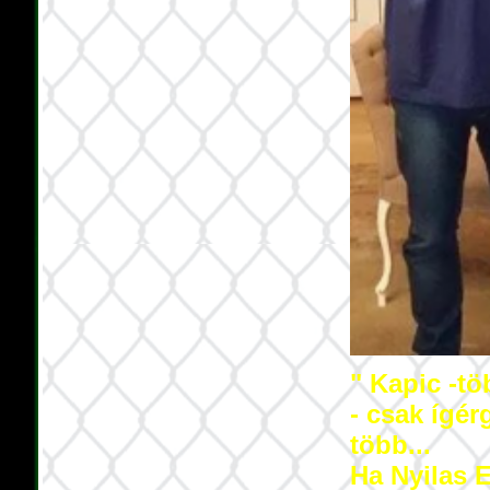
" Kapic -töb
- csak ígérg
több...
Ha Nyilas 