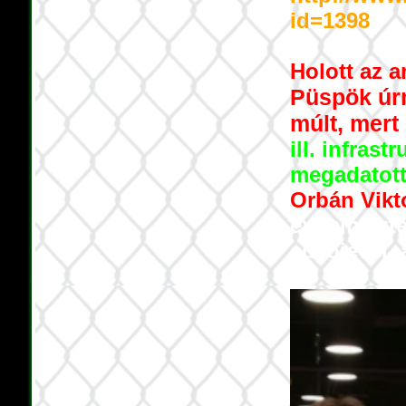
id=1398
Holott az a
Püspök úrn
múlt, mert
ill. infrast
megadatot
Orbán Vikt
ex-miniszt
edzőjével,