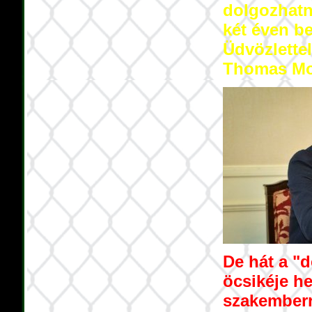
dolgozhatn
két éven be
Üdvözlettel
Thomas Mo
De hát a "
öcsikéje hel
szakemberre