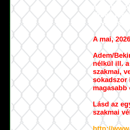
anyagi prob
Urbán Flóri
együttesét,
A mai, 202
Adem/Bekim
nélkül ill.
szakmai, ve
sokadszor 
magasabb o
Lásd az eg
szakmai vé
http://www