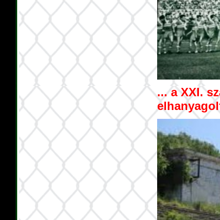
... a XXI. s
elhanyagolt