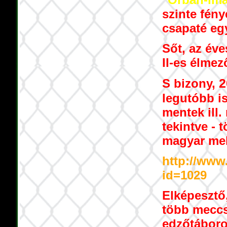
szinte fény
csapaté eg
Sőt, az éve
II-es élme
2
S bizony,
legutóbb i
mentek ill.
tekintve - 
magyar mel
http://www
id=1029
Elképesztő,
több meccse
edzőtáboro