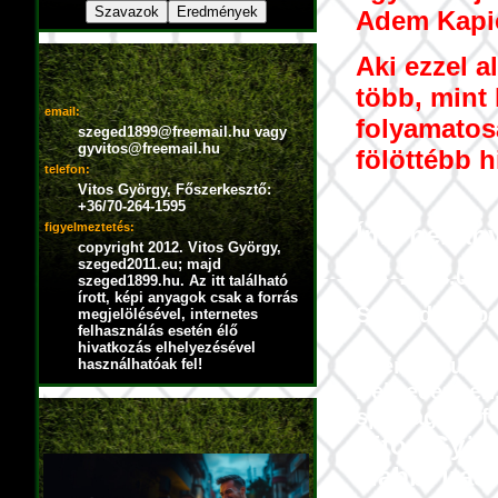
Adem Kapic
Aki ezzel 
több, mint 
email:
folyamatos
szeged1899@freemail.hu vagy
gyvitos@freemail.hu
fölöttébb h
telefon:
Vitos György, Főszerkesztő:
+36/70-264-1595
Íme néhány 
figyelmeztetés:
copyright 2012. Vitos György,
szeged2011.eu; majd
2013.01.0
szeged1899.hu. Az itt található
írott, képi anyagok csak a forrás
Szegedi futba
megjelölésével, internetes
felhasználás esetén élő
hivatkozás elhelyezésével
Miért várunk 
használhatóak fel!
Debrecenben,
sportága, a fu
Vitos Györg
alábbi írás