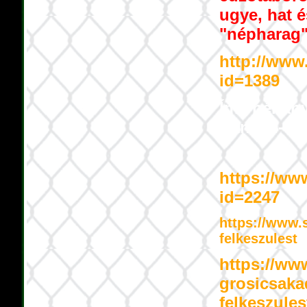
ugye, hat é
"népharag" 
http://www
id=1389
Íme néhány
Kánaán-útja
https://ww
id=2247
https://www.
felkeszulest
https://ww
grosicsaka
felkeszules