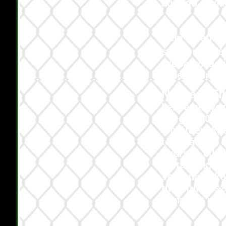
aggódó drukke
Nem véletlenü
sorsfordító é
próbálkozás i
érdekében.
Nógrádi Ti
kezdeményezé
Szeged 2011 v
elmúlt évek, 
topogásból, 
gyorsan elha
voltak jók, m
Volánnál elke
tudattuk orsz
Nem halt meg