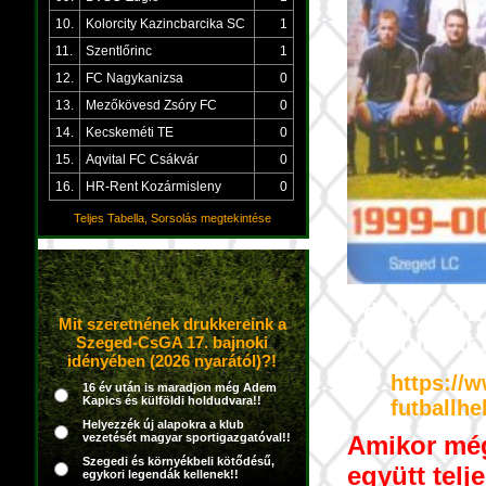
10.
Kolorcity Kazincbarcika SC
1
11.
Szentlőrinc
1
12.
FC Nagykanizsa
0
13.
Mezőkövesd Zsóry FC
0
14.
Kecskeméti TE
0
15.
Aqvital FC Csákvár
0
16.
HR-Rent Kozármisleny
0
Teljes Tabella, Sorsolás megtekintése
Több, mint
Mit szeretnének drukkereink a
alábbiakat 
Szeged-CsGA 17. bajnoki
idényében (2026 nyarától)?!
https://
16 év után is maradjon még Adem
Kapics és külföldi holdudvara!!
futballh
Helyezzék új alapokra a klub
Amikor még
vezetését magyar sportigazgatóval!!
Szegedi és környékbeli kötődésű,
együtt telj
egykori legendák kellenek!!