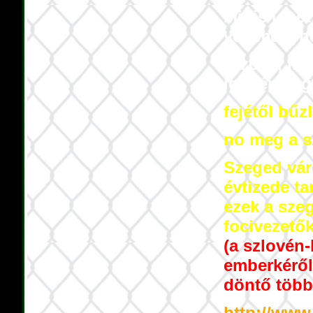
Mit is lehe
véleményhe
Bizony, má
így
tényleg
fejétől bűzl
no meg a s
Szeged váro
évtizede ta
ezek a szeg
focivezető
(a
szlovén-
emberkéről
döntő több
http://www