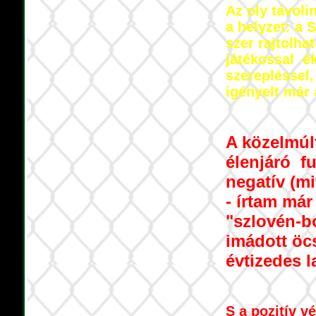
Az oly távol
a helyzet: a 
szer rajtolha
játékossal é
szerepléssel
igényelt már
A közelmúl
élenjáró fu
negatív (mi
- írtam má
"szlovén-b
imádott öc
évtizedes la
S a pozitív v