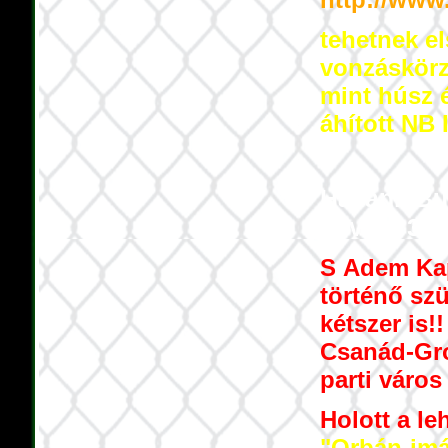
tehetnek el
vonzáskörze
mint húsz 
áhított NB I
Hazánk Bu
követő 3. 
S Adem Kap
történő szü
kétszer is!
Csanád-Gro
parti város
Holott a le
"Orbán-im