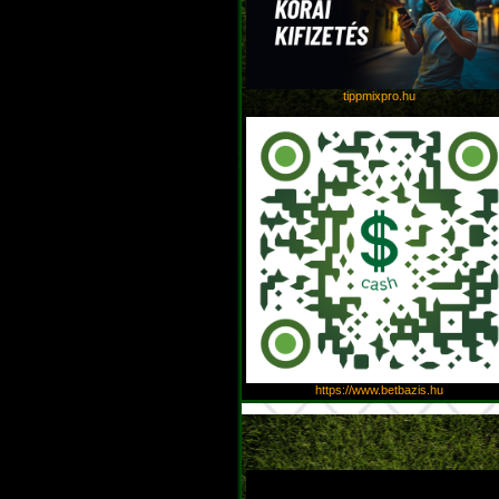
tippmixpro.hu
https://www.betbazis.hu