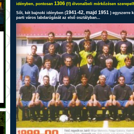
1306
idényben, pontosan
(!!) élvonalbeli mérkőzésen szerepel
1941-42, majd 1951
Sőt, két bajnoki idényben (
) egyszerre ké
parti város labdarúgását az első osztályban...