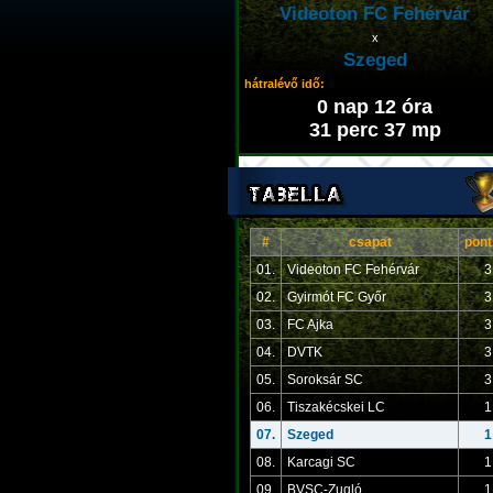
Videoton FC Fehérvár
x
Szeged
hátralévő idő:
0 nap 12 óra
31 perc 36 mp
#
csapat
pont
01.
Videoton FC Fehérvár
3
02.
Gyirmót FC Győr
3
03.
FC Ajka
3
04.
DVTK
3
05.
Soroksár SC
3
06.
Tiszakécskei LC
1
07.
Szeged
1
08.
Karcagi SC
1
09.
BVSC-Zugló
1