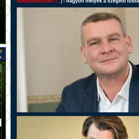
holdudvarának?!...
- nagyon mélyek a szegedi futbal
)