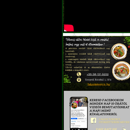
falusitekercs.hu