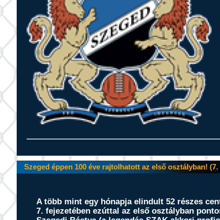
Szeged éppen 100 éve rajtolhatott az első osztályban! (7.
A több mint egy hónapja elindult
52
részes cen
7
.
fejezetében ezúttal az első osztályban pont
Szegedi Bástya (a legendás SZAK akkori profi