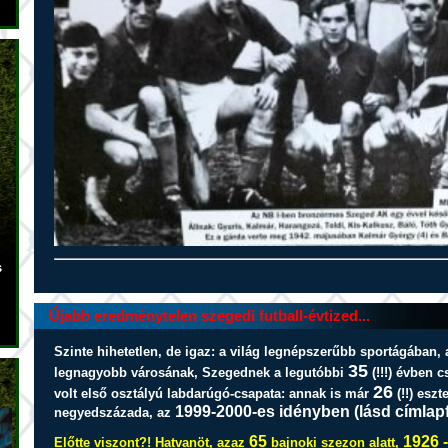
s
Újabb eredménytelen szegedi futball-évtized...
Szinte hihetetlen, de igaz: a világ legnépszerűbb sportágában,
35
legnagyobb városának, Szegednek a legutóbbi
(!!!) évben c
26
volt első osztályú labdarúgó-csapata: annak is már
(!!) eszt
1999-2000-es idényben (lásd címlapf
negyedszázada, az
65
1926 
Előtte viszont?! Hatvanöt, azaz
bajnoki szezon alatt,