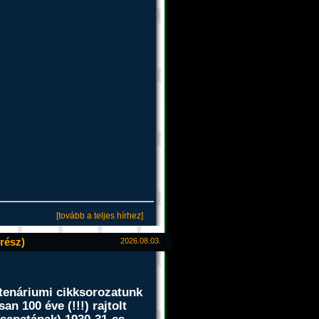
[tovább a teljes hírhez]
 rész)
2026.08.03.
tenáriumi cikksorozatunk
osan
100
éve
(!!!) rajtolt
csapatának)
1930-31
-es