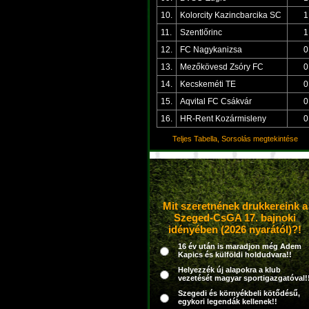
10.
Kolorcity Kazincbarcika SC
1
11.
Szentlőrinc
1
12.
FC Nagykanizsa
0
13.
Mezőkövesd Zsóry FC
0
14.
Kecskeméti TE
0
15.
Aqvital FC Csákvár
0
16.
HR-Rent Kozármisleny
0
Teljes Tabella, Sorsolás megtekintése
Mit szeretnének drukkereink a
Szeged-CsGA 17. bajnoki
idényében (2026 nyarától)?!
16 év után is maradjon még Adem
Kapics és külföldi holdudvara!!
Helyezzék új alapokra a klub
vezetését magyar sportigazgatóval!
Szegedi és környékbeli kötődésű,
egykori legendák kellenek!!