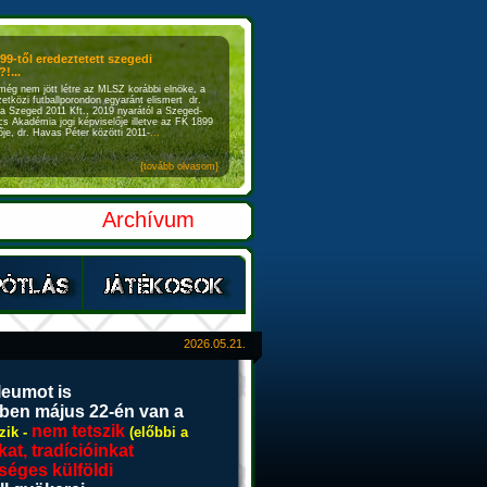
899-től eredeztetett szegedi
!...
még nem jött létre az MLSZ korábbi elnöke, a
etközi futballporondon egyaránt elismert dr.
a Szeged 2011 Kft., 2019 nyarától a Szeged-
s Akadémia jogi képviselője illetve az FK 1899
je, dr. Havas Péter közötti 2011-
...
{tovább olvasom}
Archívum
2026.05.21.
leumot is
vben május 22-én van a
nem tetszik
zik -
(előbbi a
at, tradícióinkat
éges külföldi