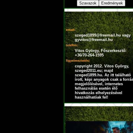
email:
szeged1899@freemail.hu vagy
gyvitos@freemail.hu
telefon:
Vitos György, Főszerkesztő:
+36/70-264-1595
figyelmeztetés:
copyright 2012. Vitos György,
szeged2011.eu; majd
szeged1899.hu. Az itt található
írott, képi anyagok csak a forrá
megjelölésével, internetes
felhasználás esetén élő
hivatkozás elhelyezésével
használhatóak fel!