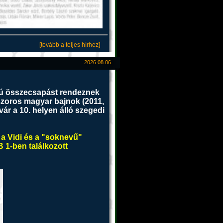
[tovább a teljes hírhez]
2026.08.06.
ltú összecsapást rendeznek
szoros magyar bajnok (2011,
rvár
a 10. helyen álló szegedi
 a Vidi és a "soknevű"
 1-ben találkozott