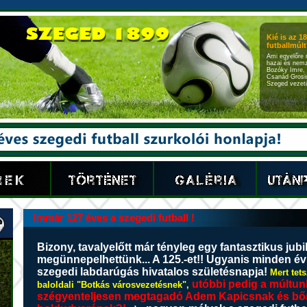
Kié is az 1
futballmúlt?
Ami egyelőre 
hazai és nemz
Bozóky Imre, 
Csanád Grosic
Szeged vezető
Immár 127 éves a szegedi futball !
Bizony, tavalyelőtt már tényleg egy fantasztikus jubi
megünnepelhettünk... A 125.-et!! Ugyanis minden é
szegedi labdarúgás hivatalos születésnapja!
Mert tets
utóbbi pedig a múltunk
baloldali "Botkás városvezetésnek",
szégyenteljesen megtagadó Adem Kapicsnak és bős