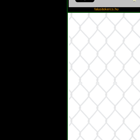
falusitekercs.hu