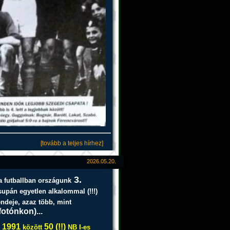
[tovább a teljes hírhez]
2026.05.20.
3.
 a futballban országunk
supán egyetlen alkalommal (!!!)
endeje, azaz több, mint
otónkon)...
- 1991
50 (!!)
között
NB I-es