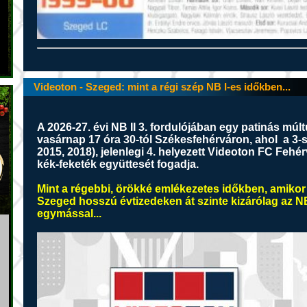
Videoton - Szeged: mint a régi szép NB I-es időkben...
A 2026-27. évi NB II 3. fordulójában egy patinás mú
vasárnap 17 óra 30-tól Székesfehérváron, ahol a 3-
2015, 2018), jelenlegi 4. helyezett Videoton FC Fehé
kék-feketék
együttesét fogadja.
Mint a régebbi, örökké emlékezetes időkben, amikor
Szeged hosszú évtizedeken át szinte kizárólag az NB
egymással...