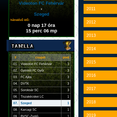
Videoton FC Fehérvár
2011
x
Szeged
hátralévő idő:
2012
0 nap 17 óra
15 perc 06 mp
2013
2014
#
csapat
pont
2015
01.
Videoton FC Fehérvár
3
02.
Gyirmót FC Győr
3
2016
03.
FC Ajka
3
04.
DVTK
3
2017
05.
Soroksár SC
3
06.
Tiszakécskei LC
1
2018
07.
Szeged
1
08.
Karcagi SC
1
2019
09.
BVSC-Zugló
1