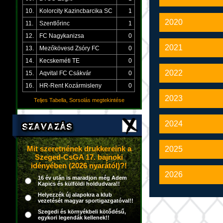
10.
Kolorcity Kazincbarcika SC
1
2020
11.
Szentlőrinc
1
12.
FC Nagykanizsa
0
2021
13.
Mezőkövesd Zsóry FC
0
14.
Kecskeméti TE
0
2022
15.
Aqvital FC Csákvár
0
16.
HR-Rent Kozármisleny
0
2023
Teljes Tabella, Sorsolás megtekintése
2024
Mit szeretnének drukkereink a
2025
Szeged-CsGA 17. bajnoki
idényében (2026 nyarától)?!
2026
16 év után is maradjon még Adem
Kapics és külföldi holdudvara!!
Helyezzék új alapokra a klub
vezetését magyar sportigazgatóval!!
Szegedi és környékbeli kötődésű,
egykori legendák kellenek!!