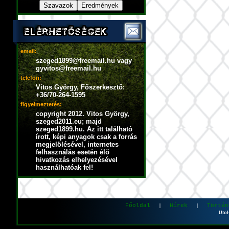
email:
szeged1899@freemail.hu vagy
gyvitos@freemail.hu
telefon:
Vitos György, Főszerkesztő:
+36/70-264-1595
figyelmeztetés:
copyright 2012. Vitos György,
szeged2011.eu; majd
szeged1899.hu. Az itt található
írott, képi anyagok csak a forrás
megjelölésével, internetes
felhasználás esetén élő
hivatkozás elhelyezésével
használhatóak fel!
Főoldal
Hírek
Történ
|
|
Utol