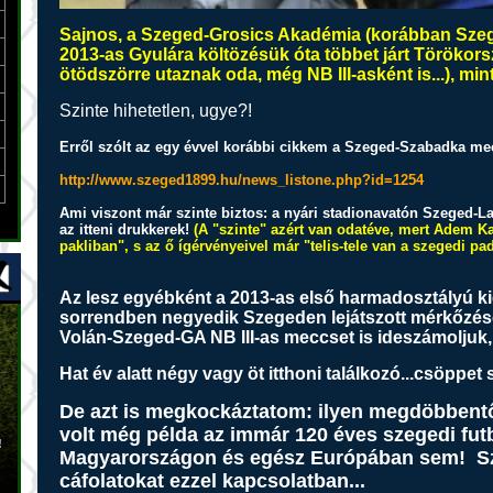
Sajnos, a Szeged-Grosics Akadémia (korábban Szege
2013-as Gyulára költözésük óta többet járt Töröko
ötödszörre utaznak oda, még NB III-asként is...), min
Szinte hihetetlen, ugye?!
Erről szólt az egy évvel korábbi cikkem a Szeged-Szabadka me
http://www.szeged1899.hu/news_listone.php?id=1254
Ami viszont már szinte biztos: a nyári stadionavatón Szeged-L
az itteni drukkerek!
(A "szinte" azért van odatéve, mert Adem K
pakliban", s az ő ígérvényeivel már "telis-tele van a szegedi pad
Az lesz egyébként a 2013-as első harmadosztályú k
sorrendben negyedik Szegeden lejátszott mérkőzése
Volán-Szeged-GA NB III-as meccset is ideszámoljuk, 
Hat év alatt négy vagy öt itthoni találkozó...csöppe
De azt is megkockáztatom: ilyen megdöbbent
volt még példa az immár 120 éves szegedi fut
!
Magyarországon és egész Európában sem! Szer
cáfolatokat ezzel kapcsolatban...