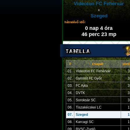
Videoton FC Fehérvár
x
Szeged
hátralévő idő:
0 nap 4 óra
46 perc 22 mp
#
csapat
pont
01.
Videoton FC Fehérvár
3
02.
Gyirmót FC Győr
3
03.
FC Ajka
3
04.
DVTK
3
05.
Soroksár SC
3
06.
Tiszakécskei LC
1
07.
Szeged
1
08.
Karcagi SC
1
09.
BVSC-Zugló
1