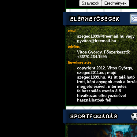
email:
szeged1899@freemail.hu vagy
gyvitos@freemail.hu
telefon:
Vitos György, Főszerkesztő:
+36/70-264-1595
figyelmeztetés:
copyright 2012. Vitos György,
szeged2011.eu; majd
szeged1899.hu. Az itt található
írott, képi anyagok csak a forrá
megjelölésével, internetes
felhasználás esetén élő
hivatkozás elhelyezésével
használhatóak fel!