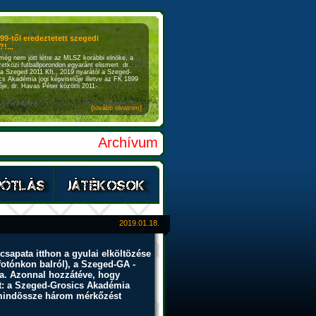
899-től eredeztetett szegedi
!...
még nem jött létre az MLSZ korábbi elnöke, a
etközi futballporondon egyaránt elismert dr.
a Szeged 2011 Kft., 2019 nyarától a Szeged-
s Akadémia jogi képviselője illetve az FK 1899
je, dr. Havas Péter közötti 2011-
...
{tovább olvasom}
Archívum
2019.01.18.
sapata itthon a gyulai elköltözése
(fotónkon balról), a Szeged-GA -
ója. Azonnal hozzátéve, hogy
et: a Szeged-Grosics Akadémia
t) mindössze három mérkőzést