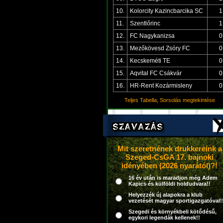
10.
Kolorcity Kazincbarcika SC
1
11.
Szentlőrinc
1
12.
FC Nagykanizsa
0
13.
Mezőkövesd Zsóry FC
0
14.
Kecskeméti TE
0
15.
Aqvital FC Csákvár
0
16.
HR-Rent Kozármisleny
0
Teljes Tabella, Sorsolás megtekintése
Mit szeretnének drukkereink a
Szeged-CsGA 17. bajnoki
idényében (2026 nyarától)?!
16 év után is maradjon még Adem
Kapics és külföldi holdudvara!!
Helyezzék új alapokra a klub
vezetését magyar sportigazgatóval!
Szegedi és környékbeli kötődésű,
egykori legendák kellenek!!