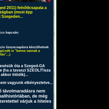
d 2011) felnőttcsapata a
rszágban (most épp
t Szegeden...
ccs kapcsán:
azio összecsapásra készülhetnek
apicsék is "benne vannak a
lás"...)
iesésük óta a Szeged-GA
 (ha a tavaszi SZEOL/Tisza
akkor ötödik)...
t sem vagyunk elkényeztetve...
ő távolmaradásra nem
ballhistóriában, de még
etettel várjuk a hiteles