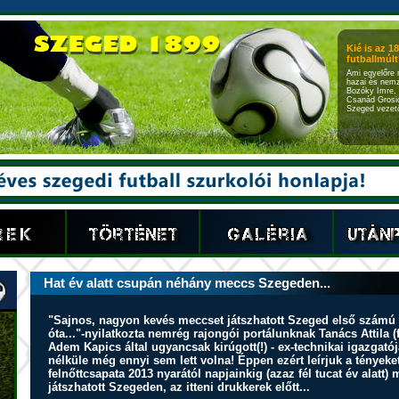
Kié is az 1
futballmúlt?
Ami egyelőre 
hazai és nemz
Bozóky Imre, 
Csanád Grosic
Szeged vezető
Hat év alatt csupán néhány meccs Szegeden...
"Sajnos, nagyon kevés meccset játszhatott Szeged első számú c
óta..."-nyilatkozta nemrég rajongói portálunknak Tanács Attila 
Adem Kapics által ugyancsak kirúgott(!) - ex-technikai igazgat
nélküle még ennyi sem lett volna! Éppen ezért leírjuk a tények
felnőttcsapata 2013 nyarától napjainkig (azaz fél tucat év alat
játszhatott Szegeden, az itteni drukkerek előtt...