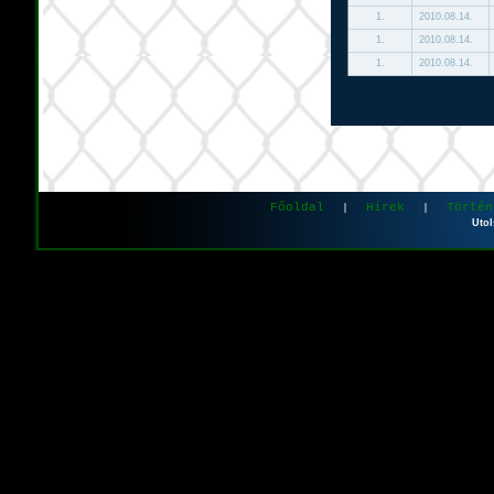
1.
2010.08.14.
1.
2010.08.14.
1.
2010.08.14.
Főoldal
Hírek
Történ
|
|
Utol