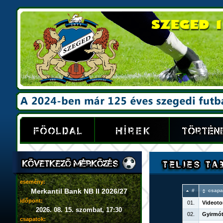
esemény:
Merkantil Bank NB II 2026/27
#
csapa
időpont:
01.
Videoto
2026. 08. 15. szombat, 17:30
02.
Gyirmót
csapatok: