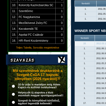
forduló
10.
Kolorcity Kazincbarcika SC
1
1.
2011.06
11.
Szentlőrinc
1
1.
2011.05
12.
FC Nagykanizsa
0
1.
2011.04
13.
Mezőkövesd Zsóry FC
0
14.
Kecskeméti TE
0
WINNER SPORT NB I
15.
Aqvital FC Csákvár
0
forduló
16.
HR-Rent Kozármisleny
0
18.
2012.03.1
Teljes Tabella, Sorsolás megtekintése
1.
2011.06.1
1.
2011.06.0
1.
2011.06.0
1.
2011.05.2
1.
2011.05.1
Mit szeretnének drukkereink a
1.
2011.05.0
Szeged-CsGA 17. bajnoki
idényében (2026 nyarától)?!
1.
2011.04.3
1.
2011.04.2
16 év után is maradjon még Adem
Kapics és külföldi holdudvara!!
1.
2011.04.0
Helyezzék új alapokra a klub
1.
2011.04.0
vezetését magyar sportigazgatóval!!
1.
2011.03.2
Szegedi és környékbeli kötődésű,
egykori legendák kellenek!!
17.
2011.03.1