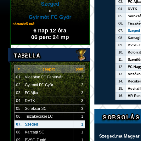
03.
FC Ajka
Szeged
04.
DVTK
x
Gyirmót FC Győr
05.
Soroksá
06.
Tiszaké
hátralévő idő:
6 nap 12 óra
07.
Szeged
06 perc 23 mp
08.
Karcagi
09.
BVSC-Z
10.
Kolorci
11.
Szentlő
12.
FC Nag
#
csapat
pont
13.
Mezőkö
01.
Videoton FC Fehérvár
3
14.
Kecskem
02.
Gyirmót FC Győr
3
15.
Aqvital
03.
FC Ajka
3
16.
HR-Rent
04.
DVTK
3
05.
Soroksár SC
3
06.
Tiszakécskei LC
1
07.
Szeged
1
08.
Karcagi SC
1
Szeged.ma Magyar
09.
BVSC-Zugló
1