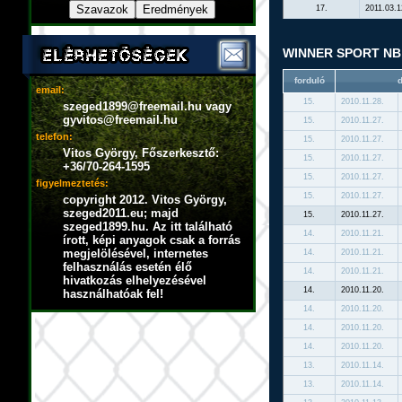
17.
2011.03.1
WINNER SPORT NB I
forduló
email:
15.
2010.11.28.
szeged1899@freemail.hu vagy
gyvitos@freemail.hu
15.
2010.11.27.
telefon:
15.
2010.11.27.
Vitos György, Főszerkesztő:
15.
2010.11.27.
+36/70-264-1595
15.
2010.11.27.
figyelmeztetés:
15.
2010.11.27.
copyright 2012. Vitos György,
szeged2011.eu; majd
15.
2010.11.27.
szeged1899.hu. Az itt található
14.
2010.11.21.
írott, képi anyagok csak a forrás
megjelölésével, internetes
14.
2010.11.21.
felhasználás esetén élő
14.
2010.11.21.
hivatkozás elhelyezésével
14.
2010.11.20.
használhatóak fel!
14.
2010.11.20.
14.
2010.11.20.
14.
2010.11.20.
13.
2010.11.14.
13.
2010.11.14.