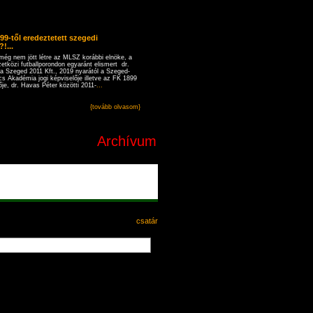
899-től eredeztetett szegedi
!...
még nem jött létre az MLSZ korábbi elnöke, a
etközi futballporondon egyaránt elismert dr.
a Szeged 2011 Kft., 2019 nyarától a Szeged-
s Akadémia jogi képviselője illetve az FK 1899
je, dr. Havas Péter közötti 2011-
...
{tovább olvasom}
Archívum
csatár