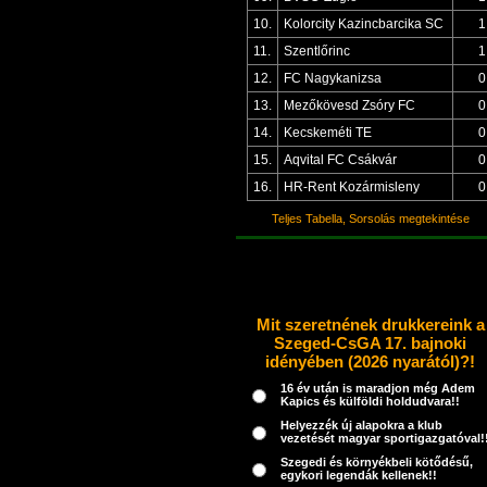
10.
Kolorcity Kazincbarcika SC
1
11.
Szentlőrinc
1
12.
FC Nagykanizsa
0
13.
Mezőkövesd Zsóry FC
0
14.
Kecskeméti TE
0
15.
Aqvital FC Csákvár
0
16.
HR-Rent Kozármisleny
0
Teljes Tabella, Sorsolás megtekintése
Mit szeretnének drukkereink a
Szeged-CsGA 17. bajnoki
idényében (2026 nyarától)?!
16 év után is maradjon még Adem
Kapics és külföldi holdudvara!!
Helyezzék új alapokra a klub
vezetését magyar sportigazgatóval!
Szegedi és környékbeli kötődésű,
egykori legendák kellenek!!