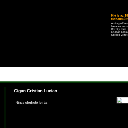
Kié is az 1
futballmúlt?
Ami egyelőre 
hazai és nemz
Bozóky Imre, 
Csanád Grosic
Szeged vezető
Cigan Cristian Lucian
Nincs elérhető leírás