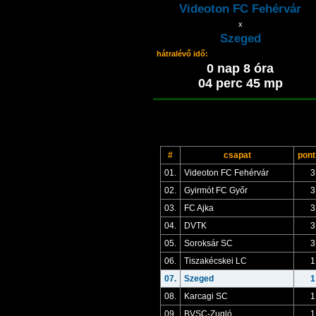
Videoton FC Fehérvár
x
Szeged
hátralévő idő:
0 nap 8 óra
04 perc 44 mp
#
csapat
pont
01.
Videoton FC Fehérvár
3
02.
Gyirmót FC Győr
3
03.
FC Ajka
3
04.
DVTK
3
05.
Soroksár SC
3
06.
Tiszakécskei LC
1
07.
Szeged
1
08.
Karcagi SC
1
09.
BVSC-Zugló
1