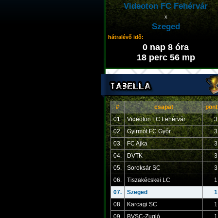
Videoton FC Fehérvár
x
Szeged
hátralévő idő:
0 nap 8 óra
18 perc 56 mp
#
csapat
pont
01.
Videoton FC Fehérvár
3
02.
Gyirmót FC Győr
3
03.
FC Ajka
3
04.
DVTK
3
05.
Soroksár SC
3
06.
Tiszakécskei LC
1
07.
Szeged
1
08.
Karcagi SC
1
09.
BVSC-Zugló
1