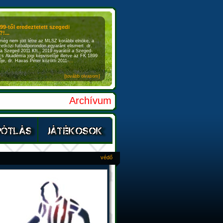
899-től eredeztetett szegedi
!...
még nem jött létre az MLSZ korábbi elnöke, a
etközi futballporondon egyaránt elismert dr.
a Szeged 2011 Kft., 2019 nyarától a Szeged-
s Akadémia jogi képviselője illetve az FK 1899
je, dr. Havas Péter közötti 2011-
...
{tovább olvasom}
Archívum
védő