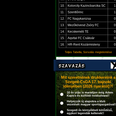
10.
Kolorcity Kazincbarcika SC
1
11.
Szentlőrinc
1
12.
FC Nagykanizsa
0
13.
Mezőkövesd Zsóry FC
0
14.
Kecskeméti TE
0
15.
Aqvital FC Csákvár
0
16.
HR-Rent Kozármisleny
0
Teljes Tabella, Sorsolás megtekintése
Mit szeretnének drukkereink a
Szeged-CsGA 17. bajnoki
idényében (2026 nyarától)?!
16 év után is maradjon még Adem
Kapics és külföldi holdudvara!!
Helyezzék új alapokra a klub
vezetését magyar sportigazgatóval!
Szegedi és környékbeli kötődésű,
egykori legendák kellenek!!