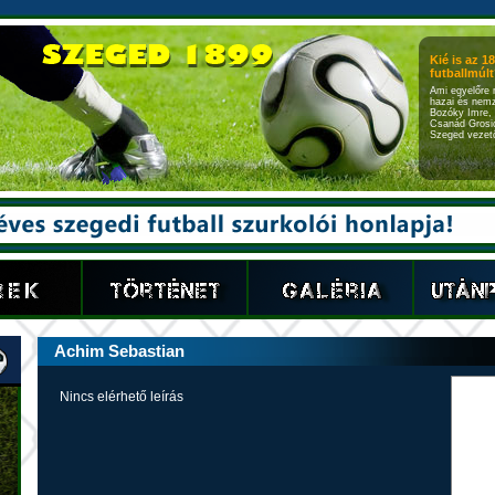
Kié is az 1
futballmúlt?
Ami egyelőre 
hazai és nemz
Bozóky Imre, 
Csanád Grosic
Szeged vezető
Achim Sebastian
Nincs elérhető leírás