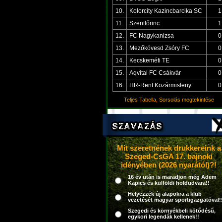
10.
Kolorcity Kazincbarcika SC
1
11.
Szentlőrinc
1
12.
FC Nagykanizsa
0
13.
Mezőkövesd Zsóry FC
0
14.
Kecskeméti TE
0
15.
Aqvital FC Csákvár
0
16.
HR-Rent Kozármisleny
0
Teljes Tabella, Sorsolás megtekintése
Mit szeretnének drukkereink a
Szeged-CsGA 17. bajnoki
idényében (2026 nyarától)?!
16 év után is maradjon még Adem
Kapics és külföldi holdudvara!!
Helyezzék új alapokra a klub
vezetését magyar sportigazgatóval!
Szegedi és környékbeli kötődésű,
egykori legendák kellenek!!