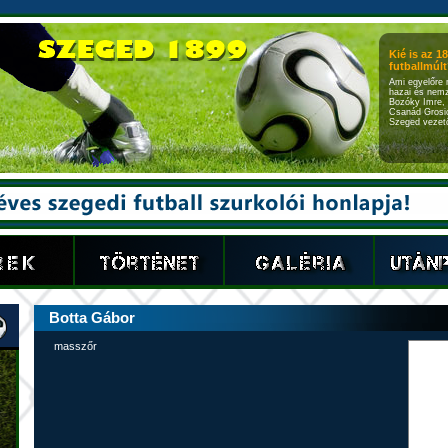
Kié is az 1
futballmúlt?
Ami egyelőre 
hazai és nemz
Bozóky Imre, 
Csanád Grosic
Szeged vezető
Botta Gábor
masszőr