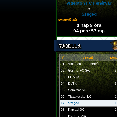
Videoton FC Fehérvár
x
Szeged
hátralévő idő:
0 nap 8 óra
04 perc 57 mp
#
csapat
pont
01.
Videoton FC Fehérvár
3
02.
Gyirmót FC Győr
3
03.
FC Ajka
3
04.
DVTK
3
05.
Soroksár SC
3
06.
Tiszakécskei LC
1
07.
Szeged
1
08.
Karcagi SC
1
09.
BVSC-Zugló
1