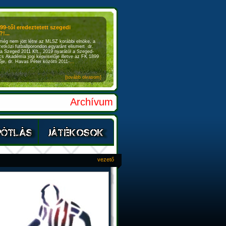
899-től eredeztetett szegedi
!...
még nem jött létre az MLSZ korábbi elnöke, a
etközi futballporondon egyaránt elismert dr.
a Szeged 2011 Kft., 2019 nyarától a Szeged-
s Akadémia jogi képviselője illetve az FK 1899
je, dr. Havas Péter közötti 2011-
...
{tovább olvasom}
Archívum
vezető