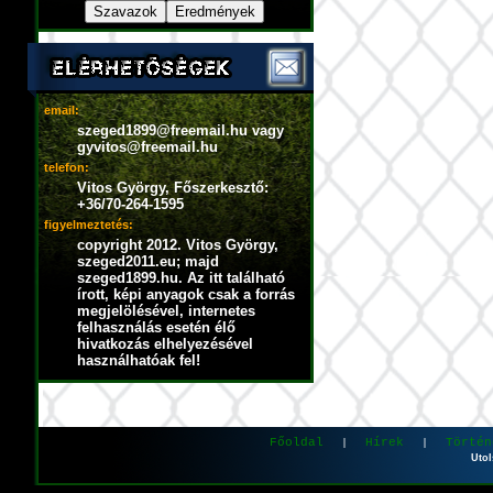
email:
szeged1899@freemail.hu vagy
gyvitos@freemail.hu
telefon:
Vitos György, Főszerkesztő:
+36/70-264-1595
figyelmeztetés:
copyright 2012. Vitos György,
szeged2011.eu; majd
szeged1899.hu. Az itt található
írott, képi anyagok csak a forrás
megjelölésével, internetes
felhasználás esetén élő
hivatkozás elhelyezésével
használhatóak fel!
Főoldal
Hírek
Történ
|
|
Utol