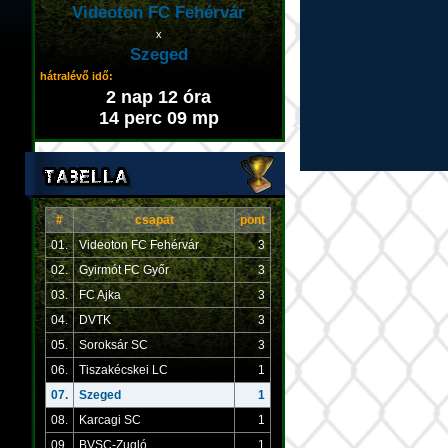
Videoton FC Fehérvár
x
Szeged
hátralévő idő:
2 nap 12 óra
14 perc 09 mp
#
csapat
pont
01.
Videoton FC Fehérvár
3
02.
Gyirmót FC Győr
3
03.
FC Ajka
3
04.
DVTK
3
05.
Soroksár SC
3
06.
Tiszakécskei LC
1
07.
Szeged
1
08.
Karcagi SC
1
09.
BVSC-Zugló
1