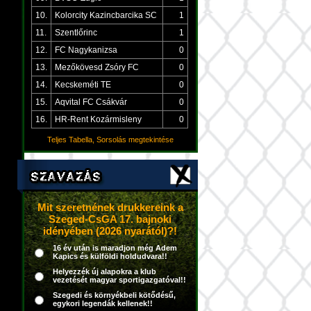
10.
Kolorcity Kazincbarcika SC
1
11.
Szentlőrinc
1
12.
FC Nagykanizsa
0
13.
Mezőkövesd Zsóry FC
0
14.
Kecskeméti TE
0
15.
Aqvital FC Csákvár
0
16.
HR-Rent Kozármisleny
0
Teljes Tabella, Sorsolás megtekintése
Mit szeretnének drukkereink a
Szeged-CsGA 17. bajnoki
idényében (2026 nyarától)?!
16 év után is maradjon még Adem
Kapics és külföldi holdudvara!!
Helyezzék új alapokra a klub
vezetését magyar sportigazgatóval!!
Szegedi és környékbeli kötődésű,
egykori legendák kellenek!!