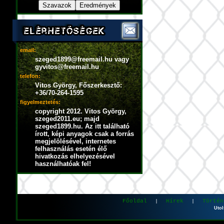
email:
szeged1899@freemail.hu vagy
gyvitos@freemail.hu
telefon:
Vitos György, Főszerkesztő:
+36/70-264-1595
figyelmeztetés:
copyright 2012. Vitos György,
szeged2011.eu; majd
szeged1899.hu. Az itt található
írott, képi anyagok csak a forrás
megjelölésével, internetes
felhasználás esetén élő
hivatkozás elhelyezésével
használhatóak fel!
Főoldal
Hírek
Történ
|
|
Utol