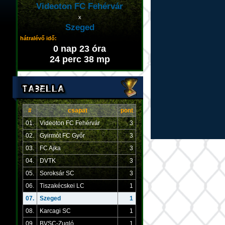
Videoton FC Fehérvár
x
Szeged
hátralévő idő:
0 nap 23 óra
24 perc 38 mp
#
csapat
pont
01.
Videoton FC Fehérvár
3
02.
Gyirmót FC Győr
3
03.
FC Ajka
3
04.
DVTK
3
05.
Soroksár SC
3
06.
Tiszakécskei LC
1
07.
Szeged
1
08.
Karcagi SC
1
09.
BVSC-Zugló
1