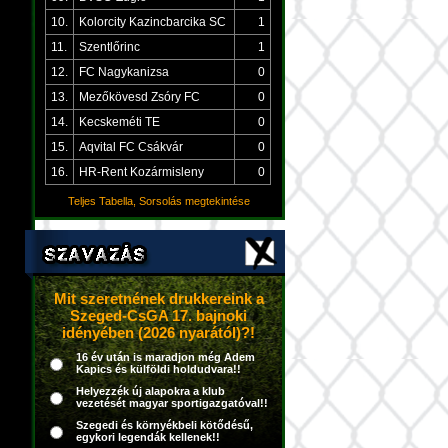
10.
Kolorcity Kazincbarcika SC
1
11.
Szentlőrinc
1
12.
FC Nagykanizsa
0
13.
Mezőkövesd Zsóry FC
0
14.
Kecskeméti TE
0
15.
Aqvital FC Csákvár
0
16.
HR-Rent Kozármisleny
0
Teljes Tabella, Sorsolás megtekintése
Mit szeretnének drukkereink a
Szeged-CsGA 17. bajnoki
idényében (2026 nyarától)?!
16 év után is maradjon még Adem
Kapics és külföldi holdudvara!!
Helyezzék új alapokra a klub
vezetését magyar sportigazgatóval!!
Szegedi és környékbeli kötődésű,
egykori legendák kellenek!!