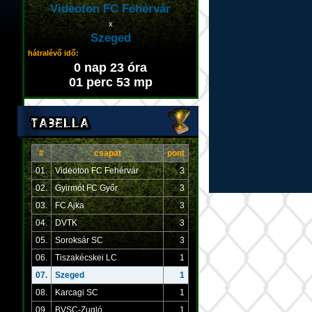
Videoton FC Fehérvár
x
Szeged
hátralévő idő:
0 nap 23 óra
01 perc 53 mp
#
csapat
pont
01.
Videoton FC Fehérvár
3
02.
Gyirmót FC Győr
3
03.
FC Ajka
3
04.
DVTK
3
05.
Soroksár SC
3
06.
Tiszakécskei LC
1
07.
Szeged
1
08.
Karcagi SC
1
09.
BVSC-Zugló
1