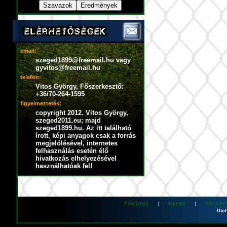
email:
szeged1899@freemail.hu vagy
gyvitos@freemail.hu
telefon:
Vitos György, Főszerkesztő:
+36/70-264-1595
figyelmeztetés:
copyright 2012. Vitos György,
szeged2011.eu; majd
szeged1899.hu. Az itt található
írott, képi anyagok csak a forrás
megjelölésével, internetes
felhasználás esetén élő
hivatkozás elhelyezésével
használhatóak fel!
Főoldal
Hírek
Történ
|
|
Utol