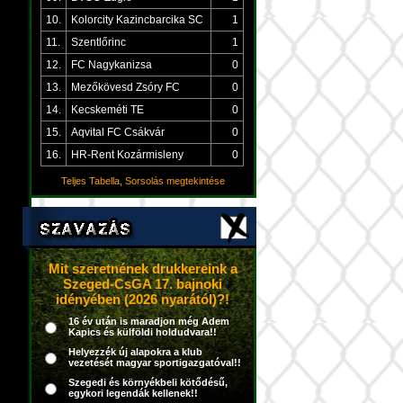
10.
Kolorcity Kazincbarcika SC
1
11.
Szentlőrinc
1
12.
FC Nagykanizsa
0
13.
Mezőkövesd Zsóry FC
0
14.
Kecskeméti TE
0
15.
Aqvital FC Csákvár
0
16.
HR-Rent Kozármisleny
0
Teljes Tabella, Sorsolás megtekintése
Mit szeretnének drukkereink a
Szeged-CsGA 17. bajnoki
idényében (2026 nyarától)?!
16 év után is maradjon még Adem
Kapics és külföldi holdudvara!!
Helyezzék új alapokra a klub
vezetését magyar sportigazgatóval!!
Szegedi és környékbeli kötődésű,
egykori legendák kellenek!!