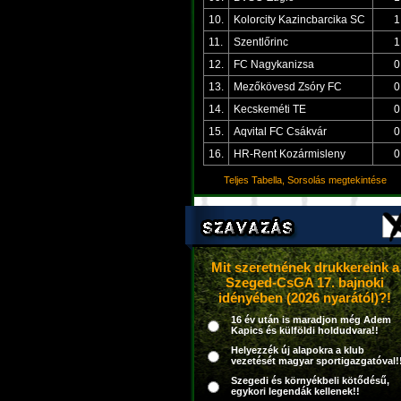
10.
Kolorcity Kazincbarcika SC
1
11.
Szentlőrinc
1
12.
FC Nagykanizsa
0
13.
Mezőkövesd Zsóry FC
0
14.
Kecskeméti TE
0
15.
Aqvital FC Csákvár
0
16.
HR-Rent Kozármisleny
0
Teljes Tabella, Sorsolás megtekintése
Mit szeretnének drukkereink a
Szeged-CsGA 17. bajnoki
idényében (2026 nyarától)?!
16 év után is maradjon még Adem
Kapics és külföldi holdudvara!!
Helyezzék új alapokra a klub
vezetését magyar sportigazgatóval!
Szegedi és környékbeli kötődésű,
egykori legendák kellenek!!