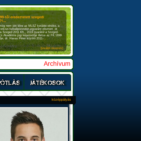
899-től eredeztetett szegedi
!...
még nem jött létre az MLSZ korábbi elnöke, a
etközi futballporondon egyaránt elismert dr.
a Szeged 2011 Kft., 2019 nyarától a Szeged-
s Akadémia jogi képviselője illetve az FK 1899
je, dr. Havas Péter közötti 2011-
...
{tovább olvasom}
Archívum
középpályás