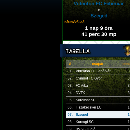
Videoton FC Fehérvár
x
Szeged
hátralévő idő:
1 nap 9 óra
41 perc 30 mp
#
csapat
pont
01.
Videoton FC Fehérvár
3
02.
Gyirmót FC Győr
3
03.
FC Ajka
3
04.
DVTK
3
05.
Soroksár SC
3
06.
Tiszakécskei LC
1
07.
Szeged
1
08.
Karcagi SC
1
09.
BVSC-Zugló
1