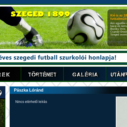
Kié is az 1
futballmúlt?
Ami egyelőre 
hazai és nemz
Bozóky Imre, 
Csanád Grosic
Szeged vezető
Pászka Lóránd
Nincs elérhető leírás