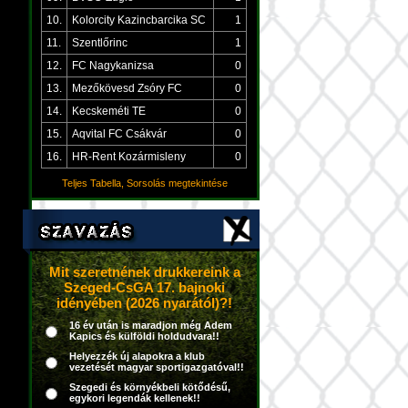
10.
Kolorcity Kazincbarcika SC
1
11.
Szentlőrinc
1
12.
FC Nagykanizsa
0
13.
Mezőkövesd Zsóry FC
0
14.
Kecskeméti TE
0
15.
Aqvital FC Csákvár
0
16.
HR-Rent Kozármisleny
0
Teljes Tabella, Sorsolás megtekintése
Mit szeretnének drukkereink a
Szeged-CsGA 17. bajnoki
idényében (2026 nyarától)?!
16 év után is maradjon még Adem
Kapics és külföldi holdudvara!!
Helyezzék új alapokra a klub
vezetését magyar sportigazgatóval!!
Szegedi és környékbeli kötődésű,
egykori legendák kellenek!!