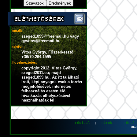
email:
szeged1899@freemail.hu vagy
gyvitos@freemail.hu
telefon:
Vitos György, Főszerkesztő:
+36/70-264-1595
figyelmeztetés:
copyright 2012. Vitos György,
szeged2011.eu; majd
szeged1899.hu. Az itt található
írott, képi anyagok csak a forrás
megjelölésével, internetes
felhasználás esetén élő
hivatkozás elhelyezésével
használhatóak fel!
Főoldal
Hírek
Történ
|
|
Utol