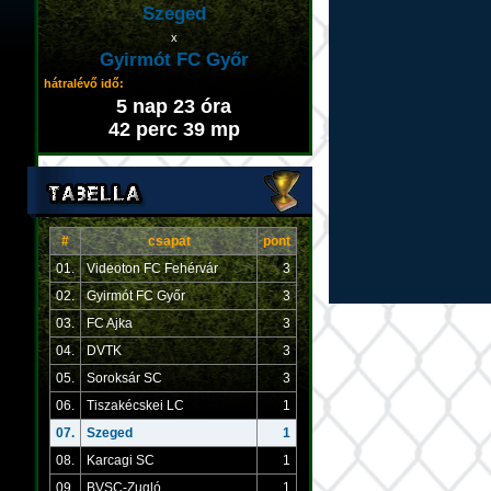
Szeged
x
Gyirmót FC Győr
hátralévő idő:
5 nap 23 óra
42 perc 39 mp
#
csapat
pont
01.
Videoton FC Fehérvár
3
02.
Gyirmót FC Győr
3
03.
FC Ajka
3
04.
DVTK
3
05.
Soroksár SC
3
06.
Tiszakécskei LC
1
07.
Szeged
1
08.
Karcagi SC
1
09.
BVSC-Zugló
1