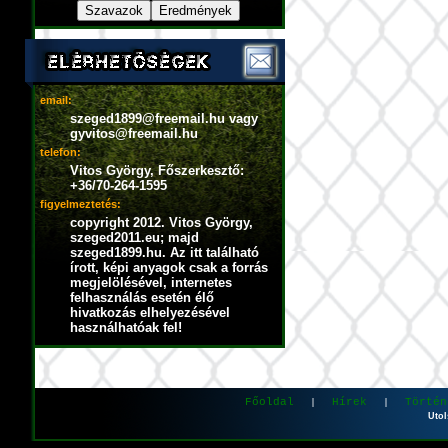
email:
szeged1899@freemail.hu vagy
gyvitos@freemail.hu
telefon:
Vitos György, Főszerkesztő:
+36/70-264-1595
figyelmeztetés:
copyright 2012. Vitos György,
szeged2011.eu; majd
szeged1899.hu. Az itt található
írott, képi anyagok csak a forrás
megjelölésével, internetes
felhasználás esetén élő
hivatkozás elhelyezésével
használhatóak fel!
Főoldal
Hírek
Történ
|
|
Utol