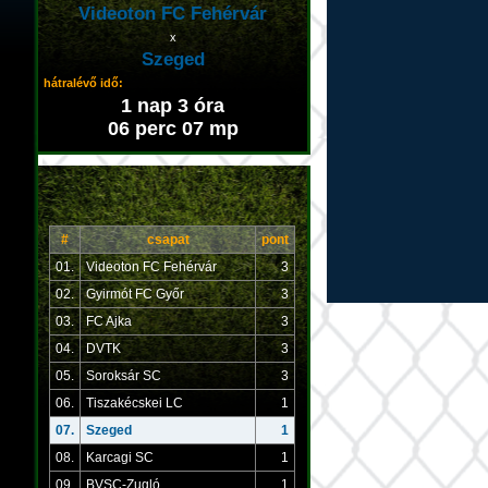
Videoton FC Fehérvár
x
Szeged
hátralévő idő:
1 nap 3 óra
06 perc 06 mp
#
csapat
pont
01.
Videoton FC Fehérvár
3
02.
Gyirmót FC Győr
3
03.
FC Ajka
3
04.
DVTK
3
05.
Soroksár SC
3
06.
Tiszakécskei LC
1
07.
Szeged
1
08.
Karcagi SC
1
09.
BVSC-Zugló
1