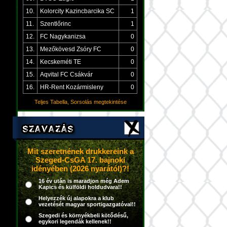
10.
Kolorcity Kazincbarcika SC
1
11.
Szentlőrinc
1
12.
FC Nagykanizsa
0
13.
Mezőkövesd Zsóry FC
0
14.
Kecskeméti TE
0
15.
Aqvital FC Csákvár
0
16.
HR-Rent Kozármisleny
0
Teljes Tabella, Sorsolás megtekintése
Mit szeretnének drukkereink a
Szeged-CsGA 17. bajnoki
idényében (2026 nyarától)?!
16 év után is maradjon még Adem
Kapics és külföldi holdudvara!!
Helyezzék új alapokra a klub
vezetését magyar sportigazgatóval!!
Szegedi és környékbeli kötődésű,
egykori legendák kellenek!!