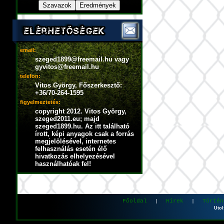
email:
szeged1899@freemail.hu vagy
gyvitos@freemail.hu
telefon:
Vitos György, Főszerkesztő:
+36/70-264-1595
figyelmeztetés:
copyright 2012. Vitos György,
szeged2011.eu; majd
szeged1899.hu. Az itt található
írott, képi anyagok csak a forrás
megjelölésével, internetes
felhasználás esetén élő
hivatkozás elhelyezésével
használhatóak fel!
Főoldal
Hírek
Történ
|
|
Utol