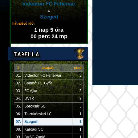
Videoton FC Fehérvár
x
Szeged
hátralévő idő:
1 nap 5 óra
00 perc 24 mp
#
csapat
pont
01.
Videoton FC Fehérvár
3
02.
Gyirmót FC Győr
3
03.
FC Ajka
3
04.
DVTK
3
05.
Soroksár SC
3
06.
Tiszakécskei LC
1
07.
Szeged
1
08.
Karcagi SC
1
09.
BVSC-Zugló
1