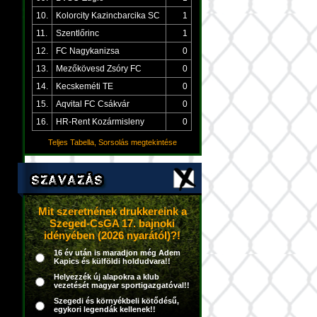
10.
Kolorcity Kazincbarcika SC
1
11.
Szentlőrinc
1
12.
FC Nagykanizsa
0
13.
Mezőkövesd Zsóry FC
0
14.
Kecskeméti TE
0
15.
Aqvital FC Csákvár
0
16.
HR-Rent Kozármisleny
0
Teljes Tabella, Sorsolás megtekintése
Mit szeretnének drukkereink a
Szeged-CsGA 17. bajnoki
idényében (2026 nyarától)?!
16 év után is maradjon még Adem
Kapics és külföldi holdudvara!!
Helyezzék új alapokra a klub
vezetését magyar sportigazgatóval!!
Szegedi és környékbeli kötődésű,
egykori legendák kellenek!!