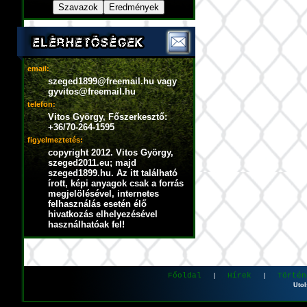
email:
szeged1899@freemail.hu vagy
gyvitos@freemail.hu
telefon:
Vitos György, Főszerkesztő:
+36/70-264-1595
figyelmeztetés:
copyright 2012. Vitos György,
szeged2011.eu; majd
szeged1899.hu. Az itt található
írott, képi anyagok csak a forrás
megjelölésével, internetes
felhasználás esetén élő
hivatkozás elhelyezésével
használhatóak fel!
Főoldal
Hírek
Történ
|
|
Utol