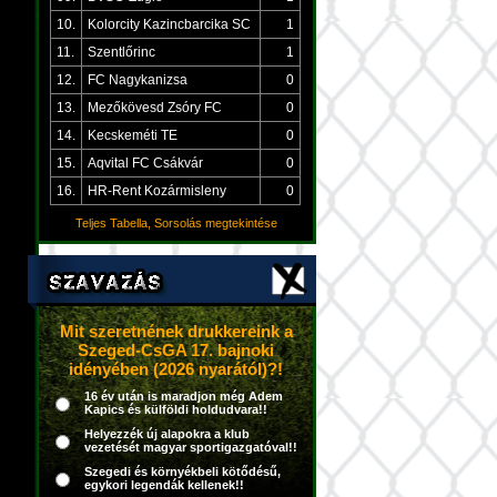
10.
Kolorcity Kazincbarcika SC
1
11.
Szentlőrinc
1
12.
FC Nagykanizsa
0
13.
Mezőkövesd Zsóry FC
0
14.
Kecskeméti TE
0
15.
Aqvital FC Csákvár
0
16.
HR-Rent Kozármisleny
0
Teljes Tabella, Sorsolás megtekintése
Mit szeretnének drukkereink a
Szeged-CsGA 17. bajnoki
idényében (2026 nyarától)?!
16 év után is maradjon még Adem
Kapics és külföldi holdudvara!!
Helyezzék új alapokra a klub
vezetését magyar sportigazgatóval!!
Szegedi és környékbeli kötődésű,
egykori legendák kellenek!!