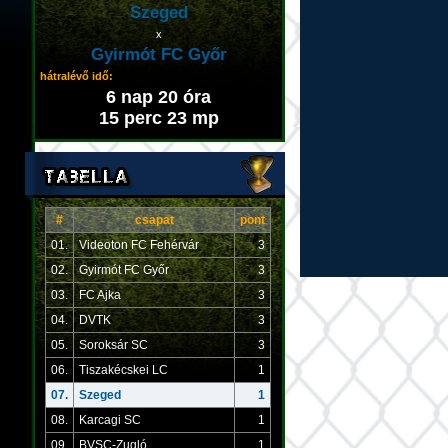
Szeged
x
Gyirmót FC Győr
hátralévő idő:
6 nap 20 óra
15 perc 23 mp
#
csapat
pont
01.
Videoton FC Fehérvár
3
02.
Gyirmót FC Győr
3
03.
FC Ajka
3
04.
DVTK
3
05.
Soroksár SC
3
06.
Tiszakécskei LC
1
07.
Szeged
1
08.
Karcagi SC
1
09.
BVSC-Zugló
1