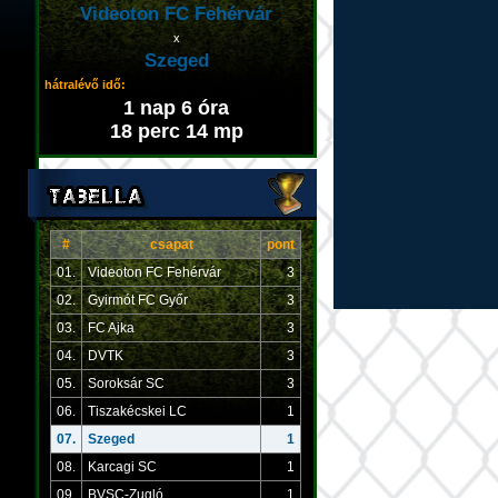
Videoton FC Fehérvár
x
Szeged
hátralévő idő:
1 nap 6 óra
18 perc 14 mp
#
csapat
pont
01.
Videoton FC Fehérvár
3
02.
Gyirmót FC Győr
3
03.
FC Ajka
3
04.
DVTK
3
05.
Soroksár SC
3
06.
Tiszakécskei LC
1
07.
Szeged
1
08.
Karcagi SC
1
09.
BVSC-Zugló
1