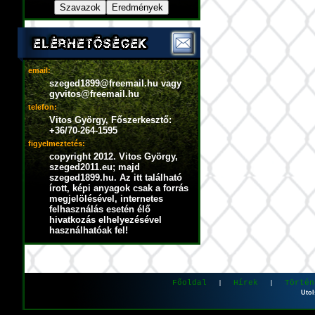
email:
szeged1899@freemail.hu vagy
gyvitos@freemail.hu
telefon:
Vitos György, Főszerkesztő:
+36/70-264-1595
figyelmeztetés:
copyright 2012. Vitos György,
szeged2011.eu; majd
szeged1899.hu. Az itt található
írott, képi anyagok csak a forrás
megjelölésével, internetes
felhasználás esetén élő
hivatkozás elhelyezésével
használhatóak fel!
Főoldal
Hírek
Történ
|
|
Utol