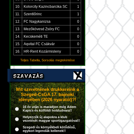
10.
Kolorcity Kazincbarcika SC
1
11.
Szentlőrinc
1
12.
FC Nagykanizsa
0
13.
Mezőkövesd Zsóry FC
0
14.
Kecskeméti TE
0
15.
Aqvital FC Csákvár
0
16.
HR-Rent Kozármisleny
0
Teljes Tabella, Sorsolás megtekintése
Mit szeretnének drukkereink a
Szeged-CsGA 17. bajnoki
idényében (2026 nyarától)?!
16 év után is maradjon még Adem
Kapics és külföldi holdudvara!!
Helyezzék új alapokra a klub
vezetését magyar sportigazgatóval!!
Szegedi és környékbeli kötődésű,
egykori legendák kellenek!!