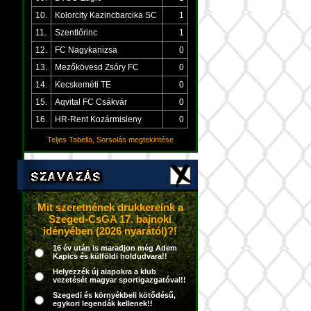
10.
Kolorcity Kazincbarcika SC
1
11.
Szentlőrinc
1
12.
FC Nagykanizsa
0
13.
Mezőkövesd Zsóry FC
0
14.
Kecskeméti TE
0
15.
Aqvital FC Csákvár
0
16.
HR-Rent Kozármisleny
0
Teljes Tabella, Sorsolás megtekintése
Mit szeretnének drukkereink a
Szeged-CsGA 17. bajnoki
idényében (2026 nyarától)?!
16 év után is maradjon még Adem
Kapics és külföldi holdudvara!!
Helyezzék új alapokra a klub
vezetését magyar sportigazgatóval!!
Szegedi és környékbeli kötődésű,
egykori legendák kellenek!!