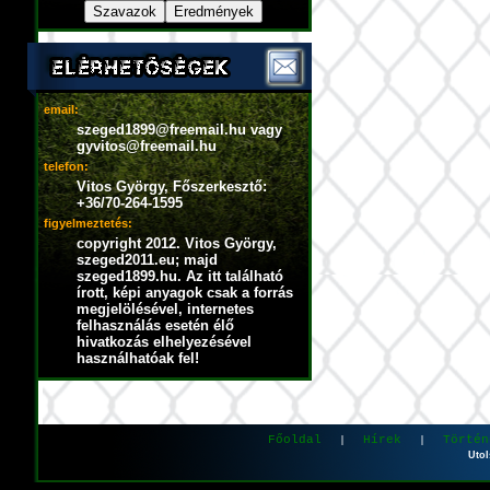
email:
szeged1899@freemail.hu vagy
gyvitos@freemail.hu
telefon:
Vitos György, Főszerkesztő:
+36/70-264-1595
figyelmeztetés:
copyright 2012. Vitos György,
szeged2011.eu; majd
szeged1899.hu. Az itt található
írott, képi anyagok csak a forrás
megjelölésével, internetes
felhasználás esetén élő
hivatkozás elhelyezésével
használhatóak fel!
Főoldal
Hírek
Történ
|
|
Utol