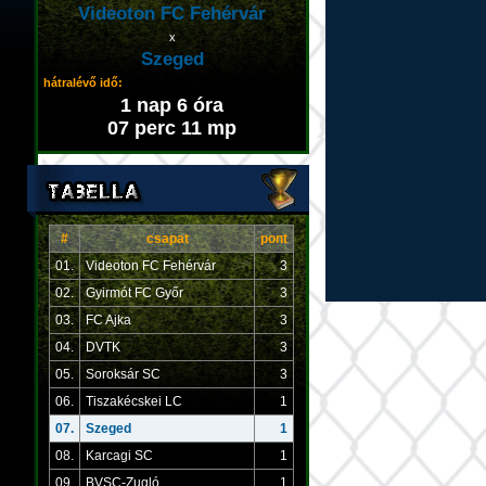
Videoton FC Fehérvár
x
Szeged
hátralévő idő:
1 nap 6 óra
07 perc 11 mp
#
csapat
pont
01.
Videoton FC Fehérvár
3
02.
Gyirmót FC Győr
3
03.
FC Ajka
3
04.
DVTK
3
05.
Soroksár SC
3
06.
Tiszakécskei LC
1
07.
Szeged
1
08.
Karcagi SC
1
09.
BVSC-Zugló
1