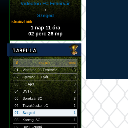
Videoton FC Fehérvár
x
Szeged
hátralévő idő:
1 nap 11 óra
02 perc 26 mp
#
csapat
pont
01.
Videoton FC Fehérvár
3
02.
Gyirmót FC Győr
3
03.
FC Ajka
3
04.
DVTK
3
05.
Soroksár SC
3
06.
Tiszakécskei LC
1
07.
Szeged
1
08.
Karcagi SC
1
09.
BVSC-Zugló
1