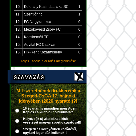
10.
Kolorcity Kazincbarcika SC
1
11.
Szentlőrinc
1
12.
FC Nagykanizsa
0
13.
Mezőkövesd Zsóry FC
0
14.
Kecskeméti TE
0
15.
Aqvital FC Csákvár
0
16.
HR-Rent Kozármisleny
0
Teljes Tabella, Sorsolás megtekintése
Mit szeretnének drukkereink a
Szeged-CsGA 17. bajnoki
idényében (2026 nyarától)?!
16 év után is maradjon még Adem
Kapics és külföldi holdudvara!!
Helyezzék új alapokra a klub
vezetését magyar sportigazgatóval!!
Szegedi és környékbeli kötődésű,
egykori legendák kellenek!!