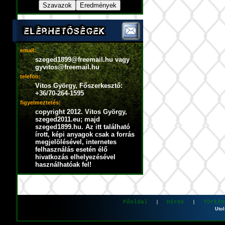
email:
szeged1899@freemail.hu vagy
gyvitos@freemail.hu
telefon:
Vitos György, Főszerkesztő:
+36/70-264-1595
figyelmeztetés:
copyright 2012. Vitos György,
szeged2011.eu; majd
szeged1899.hu. Az itt található
írott, képi anyagok csak a forrás
megjelölésével, internetes
felhasználás esetén élő
hivatkozás elhelyezésével
használhatóak fel!
Főoldal
Hírek
Történ
|
|
Utol