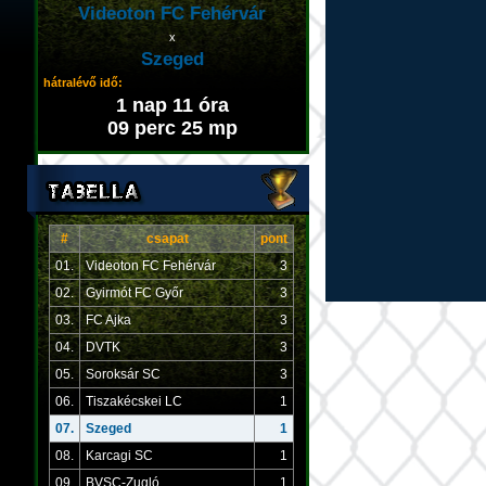
Videoton FC Fehérvár
x
Szeged
hátralévő idő:
1 nap 11 óra
09 perc 25 mp
#
csapat
pont
01.
Videoton FC Fehérvár
3
02.
Gyirmót FC Győr
3
03.
FC Ajka
3
04.
DVTK
3
05.
Soroksár SC
3
06.
Tiszakécskei LC
1
07.
Szeged
1
08.
Karcagi SC
1
09.
BVSC-Zugló
1