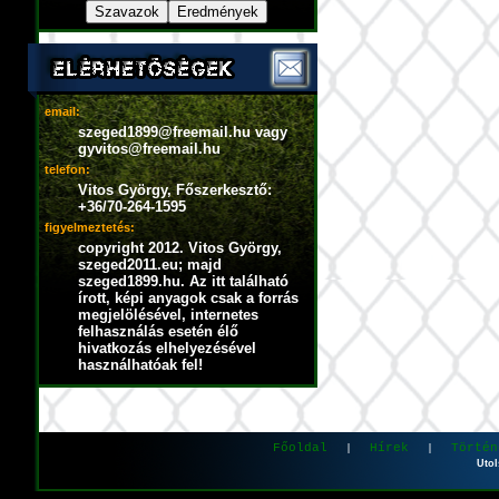
email:
szeged1899@freemail.hu vagy
gyvitos@freemail.hu
telefon:
Vitos György, Főszerkesztő:
+36/70-264-1595
figyelmeztetés:
copyright 2012. Vitos György,
szeged2011.eu; majd
szeged1899.hu. Az itt található
írott, képi anyagok csak a forrás
megjelölésével, internetes
felhasználás esetén élő
hivatkozás elhelyezésével
használhatóak fel!
Főoldal
Hírek
Történ
|
|
Utol