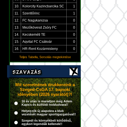
10.
Kolorcity Kazincbarcika SC
1
11.
Szentlőrinc
1
12.
FC Nagykanizsa
0
13.
Mezőkövesd Zsóry FC
0
14.
Kecskeméti TE
0
15.
Aqvital FC Csákvár
0
16.
HR-Rent Kozármisleny
0
Teljes Tabella, Sorsolás megtekintése
Mit szeretnének drukkereink a
Szeged-CsGA 17. bajnoki
idényében (2026 nyarától)?!
16 év után is maradjon még Adem
Kapics és külföldi holdudvara!!
Helyezzék új alapokra a klub
vezetését magyar sportigazgatóval!!
Szegedi és környékbeli kötődésű,
egykori legendák kellenek!!