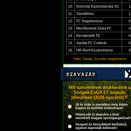
10.
Kolorcity Kazincbarcika SC
1
11.
Szentlőrinc
1
12.
FC Nagykanizsa
0
13.
Mezőkövesd Zsóry FC
0
14.
Kecskeméti TE
0
15.
Aqvital FC Csákvár
0
16.
HR-Rent Kozármisleny
0
Teljes Tabella, Sorsolás megtekintése
Mit szeretnének drukkereink a
Szeged-CsGA 17. bajnoki
idényében (2026 nyarától)?!
16 év után is maradjon még Adem
Kapics és külföldi holdudvara!!
Helyezzék új alapokra a klub
vezetését magyar sportigazgatóval!
Szegedi és környékbeli kötődésű,
egykori legendák kellenek!!