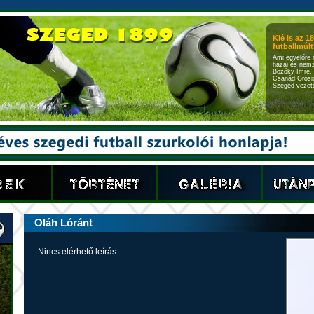
Kié is az 1
futballmúlt?
Ami egyelőre 
hazai és nemz
Bozóky Imre, 
Csanád Grosic
Szeged vezető
Oláh Lóránt
Nincs elérhető leírás