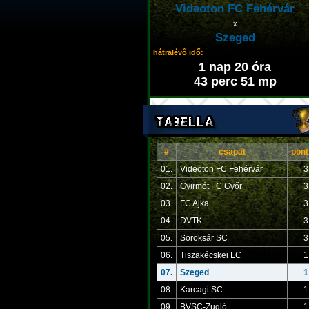
Videoton FC Fehérvár
x
Szeged
hátralévő idő:
1 nap 20 óra
43 perc 51 mp
#
csapat
pont
01.
Videoton FC Fehérvár
3
02.
Gyirmót FC Győr
3
03.
FC Ajka
3
04.
DVTK
3
05.
Soroksár SC
3
06.
Tiszakécskei LC
1
07.
Szeged
1
08.
Karcagi SC
1
09.
BVSC-Zugló
1