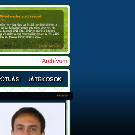
899-től eredeztetett szegedi
!...
még nem jött létre az MLSZ korábbi elnöke, a
etközi futballporondon egyaránt elismert dr.
a Szeged 2011 Kft., 2019 nyarától a Szeged-
s Akadémia jogi képviselője illetve az FK 1899
je, dr. Havas Péter közötti 2011-
...
{tovább olvasom}
Archívum
veterán