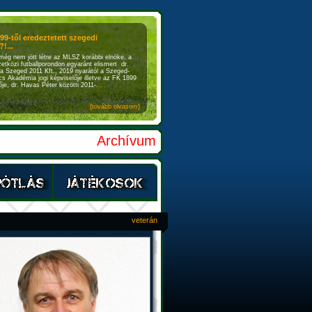
899-től eredeztetett szegedi
!...
még nem jött létre az MLSZ korábbi elnöke, a
etközi futballporondon egyaránt elismert dr.
a Szeged 2011 Kft., 2019 nyarától a Szeged-
s Akadémia jogi képviselője illetve az FK 1899
je, dr. Havas Péter közötti 2011-
...
{tovább olvasom}
Archívum
veterán