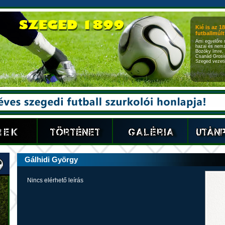
Kié is az 1
futballmúlt?
Ami egyelőre 
hazai és nemz
Bozóky Imre, 
Csanád Grosic
Szeged vezető
Gálhidi György
Nincs elérhető leírás