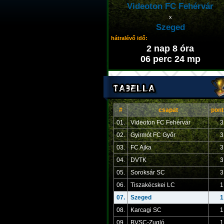
Videoton FC Fehérvár
x
Szeged
hátralévő idő:
2 nap 8 óra
06 perc 24 mp
#
csapat
pont
01.
Videoton FC Fehérvár
3
02.
Gyirmót FC Győr
3
03.
FC Ajka
3
04.
DVTK
3
05.
Soroksár SC
3
06.
Tiszakécskei LC
1
07.
Szeged
1
08.
Karcagi SC
1
09.
BVSC-Zugló
1