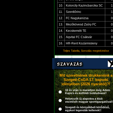
10.
Kolorcity Kazincbarcika SC
1
11.
Szentlőrinc
1
12.
FC Nagykanizsa
0
13.
Mezőkövesd Zsóry FC
0
14.
Kecskeméti TE
0
15.
Aqvital FC Csákvár
0
16.
HR-Rent Kozármisleny
0
Teljes Tabella, Sorsolás megtekintése
Mit szeretnének drukkereink a
Szeged-CsGA 17. bajnoki
idényében (2026 nyarától)?!
16 év után is maradjon még Adem
Kapics és külföldi holdudvara!!
Helyezzék új alapokra a klub
vezetését magyar sportigazgatóval!
Szegedi és környékbeli kötődésű,
egykori legendák kellenek!!