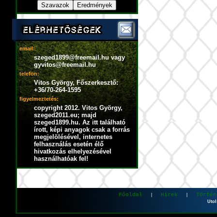
email:
szeged1899@freemail.hu vagy
gyvitos@freemail.hu
telefon:
Vitos György, Főszerkesztő:
+36/70-264-1595
figyelmeztetés:
copyright 2012. Vitos György,
szeged2011.eu; majd
szeged1899.hu. Az itt található
írott, képi anyagok csak a forrás
megjelölésével, internetes
felhasználás esetén élő
hivatkozás elhelyezésével
használhatóak fel!
Főoldal
Hírek
Történ
|
|
Utol