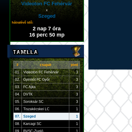
Videoton FC Fehérvár
x
Szeged
hátralévő idő:
2 nap 7 óra
16 perc 50 mp
#
csapat
pont
01.
Videoton FC Fehérvár
3
02.
Gyirmót FC Győr
3
03.
FC Ajka
3
04.
DVTK
3
05.
Soroksár SC
3
06.
Tiszakécskei LC
1
07.
Szeged
1
08.
Karcagi SC
1
09.
BVSC-Zugló
1