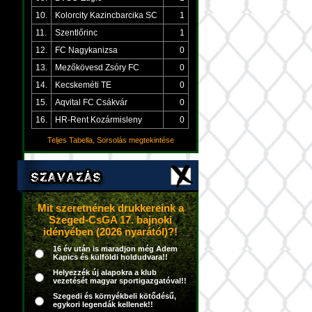
10.
Kolorcity Kazincbarcika SC
1
11.
Szentlőrinc
1
12.
FC Nagykanizsa
0
13.
Mezőkövesd Zsóry FC
0
14.
Kecskeméti TE
0
15.
Aqvital FC Csákvár
0
16.
HR-Rent Kozármisleny
0
Teljes Tabella, Sorsolás megtekintése
Mit szeretnének drukkereink a
Szeged-CsGA 17. bajnoki
idényében (2026 nyarától)?!
16 év után is maradjon még Adem
Kapics és külföldi holdudvara!!
Helyezzék új alapokra a klub
vezetését magyar sportigazgatóval!!
Szegedi és környékbeli kötődésű,
egykori legendák kellenek!!