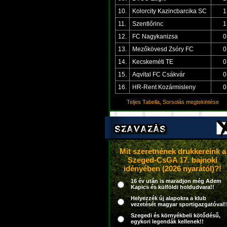
10.
Kolorcity Kazincbarcika SC
1
11.
Szentlőrinc
1
12.
FC Nagykanizsa
0
13.
Mezőkövesd Zsóry FC
0
14.
Kecskeméti TE
0
15.
Aqvital FC Csákvár
0
16.
HR-Rent Kozármisleny
0
Teljes Tabella, Sorsolás megtekintése
Mit szeretnének drukkereink a
Szeged-CsGA 17. bajnoki
idényében (2026 nyarától)?!
16 év után is maradjon még Adem
Kapics és külföldi holdudvara!!
Helyezzék új alapokra a klub
vezetését magyar sportigazgatóval!
Szegedi és környékbeli kötődésű,
egykori legendák kellenek!!