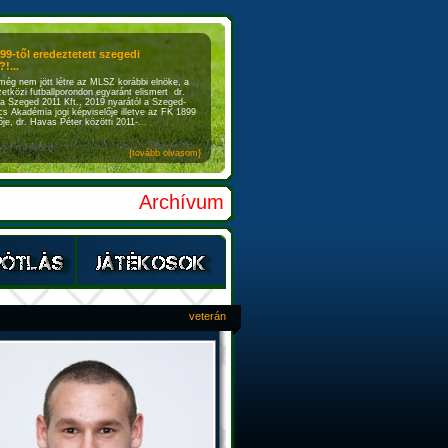
899-től eredeztetett szegedi
!...
még nem jött létre az MLSZ korábbi elnöke, a
etközi futballporondon egyaránt elismert dr.
a Szeged 2011 Kft., 2019 nyarától a Szeged-
s Akadémia jogi képviselője illetve az FK 1899
je, dr. Havas Péter közötti 2011-
...
{tovább olvasom}
Archívum
veterán