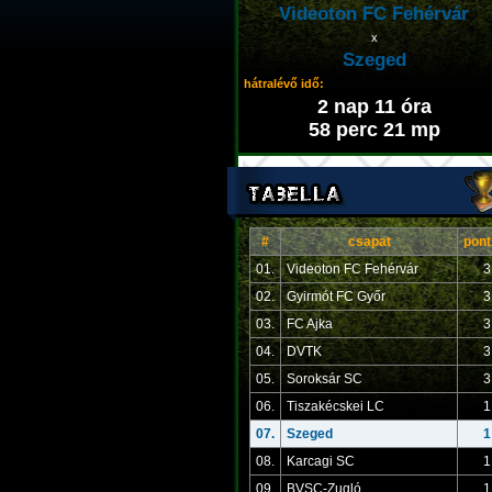
Videoton FC Fehérvár
x
Szeged
hátralévő idő:
2 nap 11 óra
58 perc 21 mp
#
csapat
pont
01.
Videoton FC Fehérvár
3
02.
Gyirmót FC Győr
3
03.
FC Ajka
3
04.
DVTK
3
05.
Soroksár SC
3
06.
Tiszakécskei LC
1
07.
Szeged
1
08.
Karcagi SC
1
09.
BVSC-Zugló
1