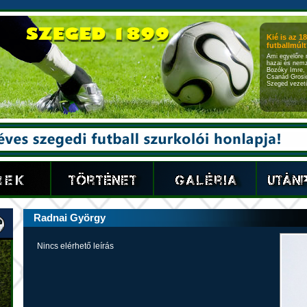
Kié is az 1
futballmúlt?
Ami egyelőre 
hazai és nemz
Bozóky Imre, 
Csanád Grosic
Szeged vezető
Radnai György
Nincs elérhető leírás