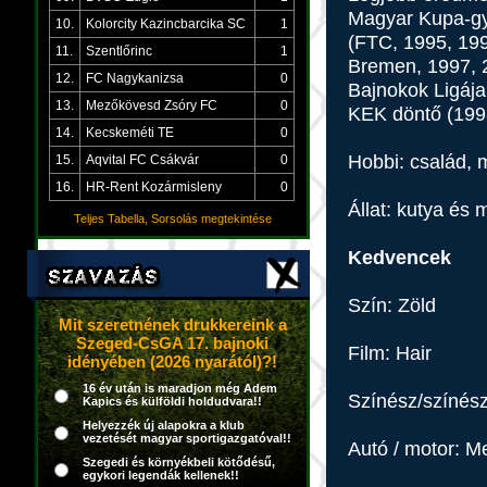
Magyar Kupa-gy
10.
Kolorcity Kazincbarcika SC
1
(FTC, 1995, 199
11.
Szentlőrinc
1
Bremen, 1997, 
12.
FC Nagykanizsa
0
Bajnokok Ligája
13.
Mezőkövesd Zsóry FC
0
KEK döntő (1998
14.
Kecskeméti TE
0
Hobbi: család, m
15.
Aqvital FC Csákvár
0
16.
HR-Rent Kozármisleny
0
Állat: kutya és
Teljes Tabella, Sorsolás megtekintése
Kedvencek
Szín: Zöld
Mit szeretnének drukkereink a
Szeged-CsGA 17. bajnoki
Film: Hair
idényében (2026 nyarától)?!
16 év után is maradjon még Adem
Színész/színész
Kapics és külföldi holdudvara!!
Helyezzék új alapokra a klub
vezetését magyar sportigazgatóval!!
Autó / motor: M
Szegedi és környékbeli kötődésű,
egykori legendák kellenek!!