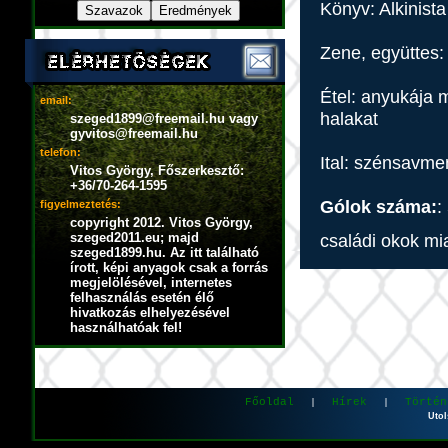
Könyv: Alkinista
Zene, együttes:
Étel: anyukája m
email:
halakat
szeged1899@freemail.hu vagy
gyvitos@freemail.hu
telefon:
Ital: szénsavmen
Vitos György, Főszerkesztő:
+36/70-264-1595
Gólok száma:
:
figyelmeztetés:
copyright 2012. Vitos György,
szeged2011.eu; majd
családi okok mia
szeged1899.hu. Az itt található
írott, képi anyagok csak a forrás
megjelölésével, internetes
felhasználás esetén élő
hivatkozás elhelyezésével
használhatóak fel!
Főoldal
Hírek
Történ
|
|
Utol