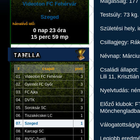
Magasság: 177
Videoton FC Fehérvár
x
Testsúly: 73 kg.
Szeged
hátralévő idő:
Születési hely, 
0 nap 23 óra
15 perc 59 mp
Csillagjegy: Rá
Névnap: Márciu
Családi állapot
#
csapat
pont
Lili 11, Kriszti
01.
Videoton FC Fehérvár
3
02.
Gyirmót FC Győr
3
Nyelvtudás: né
03.
FC Ajka
3
04.
DVTK
3
Előző klubok: F
05.
Soroksár SC
3
Mönchengladbac
06.
Tiszakécskei LC
1
07.
Szeged
1
Válogatottság/gó
08.
Karcagi SC
1
Legjobb eredmé
09.
BVSC-Zugló
1