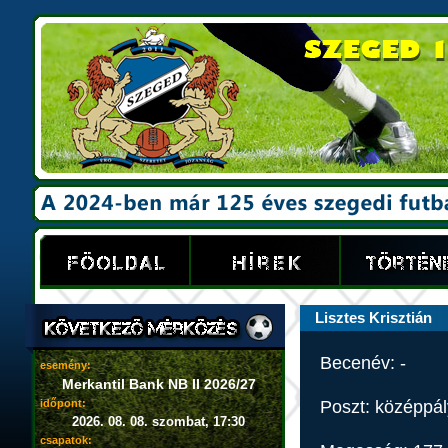
Lisztes Krisztián
Becenév: -
esemény:
Merkantil Bank NB II 2026/27
Poszt: középpá
időpont:
2026. 08. 08. szombat, 17:30
csapatok: