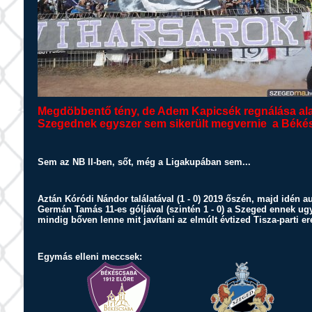
Megdöbbentő tény, de Adem Kapicsék regnálása alatt
Szegednek egyszer sem sikerült megvernie a Békés
Sem az NB II-ben, sőt, még a Ligakupában sem...
Aztán Kóródi Nándor találatával (1 - 0) 2019 őszén, majd idén
Germán Tamás 11-es góljával (szintén 1 - 0) a Szeged ennek ugy
mindig bőven lenne mit javítani az elmúlt évtized Tisza-parti 
Egymás elleni meccsek: