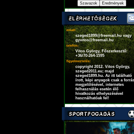
email:
szeged1899@freemail.hu vagy
gyvitos@freemail.hu
telefon:
Vitos György, Főszerkesztő:
+36/70-264-1595
figyelmeztetés:
copyright 2012. Vitos György,
szeged2011.eu; majd
szeged1899.hu. Az itt található
írott, képi anyagok csak a forrá
megjelölésével, internetes
felhasználás esetén élő
hivatkozás elhelyezésével
használhatóak fel!