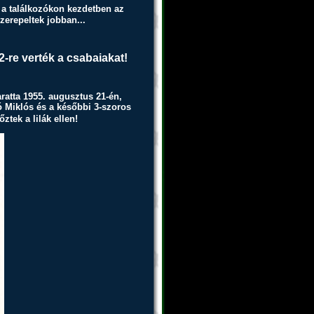
a találkozókon kezdetben az
erepeltek jobban...
2-re verték a csabaiakat!
ratta 1955. augusztus 21-én,
ó Miklós és a későbbi 3-szoros
ztek a lilák ellen!