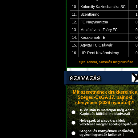
10.
Kolorcity Kazincbarcika SC
1
11.
Szentlőrinc
1
12.
FC Nagykanizsa
0
13.
Mezőkövesd Zsóry FC
0
14.
Kecskeméti TE
0
15.
Aqvital FC Csákvár
0
16.
HR-Rent Kozármisleny
0
Teljes Tabella, Sorsolás megtekintése
Mit szeretnének drukkereink a
Szeged-CsGA 17. bajnoki
idényében (2026 nyarától)?!
16 év után is maradjon még Adem
Kapics és külföldi holdudvara!!
Helyezzék új alapokra a klub
vezetését magyar sportigazgatóval!
Szegedi és környékbeli kötődésű,
egykori legendák kellenek!!