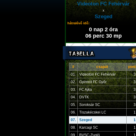
Videoton FC Fehérvár
x
Szeged
hátralévő idő:
0 nap 2 óra
06 perc 29 mp
#
csapat
pont
01.
Videoton FC Fehérvár
3
02.
Gyirmót FC Győr
3
03.
FC Ajka
3
04.
DVTK
3
05.
Soroksár SC
3
06.
Tiszakécskei LC
1
07.
Szeged
1
08.
Karcagi SC
1
09.
BVSC-Zugló
1