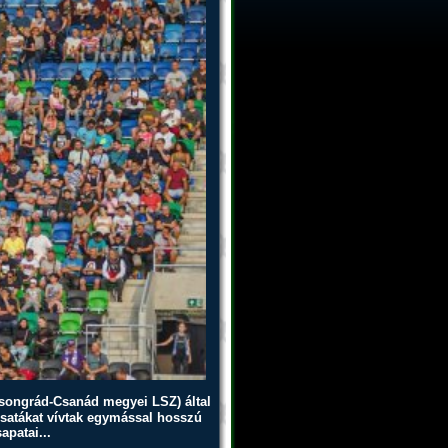
songrád-Csanád megyei LSZ) által
csatákat vívtak egymással hosszú
apatai...