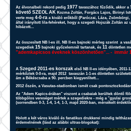
1977
Az élvonalbeli rekord pedig
tavaszához fűződik, akkor a
követő SZEOL AK
Kozma Zoltán, Forgács Lajos, Birinyi Ist
4-0-ra
verte meg
a kiváló erőkből (Paróczai, Láza, Zsömbörgi, K
által irányított lila-fehéreket, hogy a szegedi Hojszák Zoltán a
hibázott...
Az összesített NB I-es ill. NB II-es bajnoki mérleg szerint a va
15
11
szegediek
bajnoki győzelemnél tartanak, és
döntetlen me
"ademkapicsos éveknek köszönhetően"... - immár 17-
Szeged 2011-es korszak
A
első NB II-es idényében, 2011-
mérkőztek 0-0-ra, majd 2012 tavaszán 1-1-es döntetlen született
ám a Békéscsaba a 90. percben kiegyenlített...
2012 őszén, a Vasutas-stadionban ismét csak pontosztozkodásna
Az "Adem Kapics-érában" viszont a csabaiak kerültek döntő f
többgólos vereséget mértek a szegediekre - még a "gyulai gro
(sorrendben 0-3, 1-4, 1-4, 1-3, majd 2020-ban, mérsékelt érdeklő
Holott a két város kiváló és fanatikus drukkerei mindig teltháza
érdemelnének (lásd az alábbi ultras-blogokat):