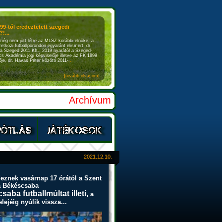
899-től eredeztetett szegedi
!...
még nem jött létre az MLSZ korábbi elnöke, a
etközi futballporondon egyaránt elismert dr.
a Szeged 2011 Kft., 2019 nyarától a Szeged-
s Akadémia jogi képviselője illetve az FK 1899
je, dr. Havas Péter közötti 2011-
...
{tovább olvasom}
Archívum
2021.12.10.
deznek vasárnap 17 órától a Szent
 a Békéscsaba
ba futballmúltat illeti,
a
ejéig nyúlik vissza...