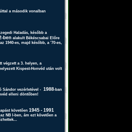
zúttal a második vonalban
Szegedi Haladás, később a
2-ben
alakult Békéscsabai Előre
az 1940-es, majd később, a '70-es,
 végzett a 3. helyen, a
helyezett Kispest-Honvéd után volt
1988
tó Sándor vezérletével -
-ban
véd elleni döntőben!
1945 - 1991
csapást követően
 az NB I-ben, ám ezt követően a
zhettek...