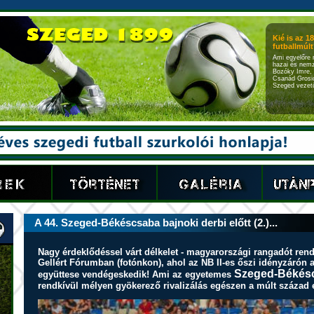
Kié is az 1
futballmúlt?
Ami egyelőre 
hazai és nemz
Bozóky Imre, 
Csanád Grosic
Szeged vezető
A 44. Szeged-Békéscsaba bajnoki derbi előtt (2.)...
Nagy érdeklődéssel várt délkelet - magyarországi rangadót ren
Gellért Fórumban (fotónkon), ahol az NB II-es őszi idényzárón
Szeged-Békéscsa
együttese vendégeskedik!
Ami az egyetemes
rendkívül mélyen gyökerező rivalizálás egészen a múlt század el