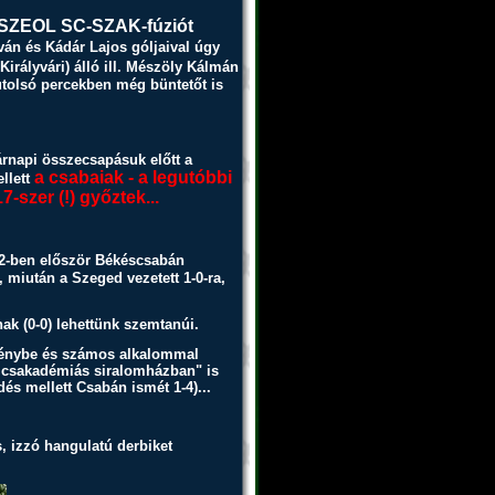
SZEOL SC-SZAK-fúziót
ván és Kádár Lajos góljaival úgy
irályvári) álló ill. Mészöly Kálmán
z utolsó percekben még büntetőt is
sárnapi összecsapásuk előtt a
a csabaiak - a legutóbbi
llett
szer (!) győztek...
12-ben először Békéscsabán
, miután a Szeged vezetett 1-0-ra,
k (0-0) lehettünk szemtanúi.
ölénybe és számos alkalommal
sicsakadémiás siralomházban" is
dés mellett Csabán ismét 1-4)...
s, izzó hangulatú derbiket