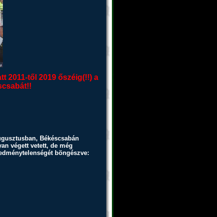
 2011-től 2019 őszéig(!!) a
csabát!!
 augusztusban, Békéscsabán
an végett vetett, de még
eredménytelenségét böngészve: