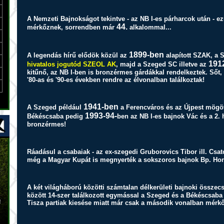
A Nemzeti Bajnokságot tekintve - az NB I-es párharcok után - e
44.
mérkőznek, sorrendben már
alkalommal...
1899-ben
A legendás hírű elődök közül az
alapított SZAK, a 
191
hivatalos jogutód SZEOL AK
, majd a Szeged SC illetve az
kitűnő, az NB I-ben is bronzérmes gárdákkal rendelkeztek. Sőt, 
'80-as és '90-es években rendre az élvonalban találkoztak!
1941-ben
A Szeged például
a Ferencváros és az Újpest mögött
1993-94-
Békéscsaba pedig
ben az NB I-es bajnok Vác és a 2. 
bronzérmes!
Ráadásul a csabaiak - az ex-szegedi Gruborovics Tibor ill. Csa
még a Magyar Kupát is megnyerték a sokszoros bajnok Bp. Hon
A két világháború közötti számtalan délkerületi bajnoki össze
között 14-szer találkozott egymással a Szeged és a Békéscsaba
!
Tisza partiak kiesése miatt már csak a második vonalban mérkő