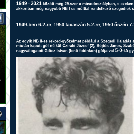
1949 - 2021
között még 29-szer a másodosztályban, s ezeken 
akkoriban még nagyobb NB I-es múlttal rendelkező szegediek sz
1949-ben 6-2-re, 1950 tavaszán 5-2-re, 1950 őszén 7-
Az egyik NB II-es rekord-győzelmet például a Szegedi Haladás a
miután kapott gól nélkül Cziráki József (2), Böjtös János, Szab
5-0-ra
nagyválogatott Gilicz István (lenti fotónkon) góljaival
győ
s