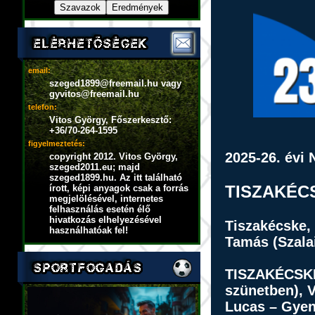
email:
szeged1899@freemail.hu vagy
gyvitos@freemail.hu
telefon:
Vitos György, Főszerkesztő:
+36/70-264-1595
figyelmeztetés:
2025-26. évi 
copyright 2012. Vitos György,
szeged2011.eu; majd
szeged1899.hu. Az itt található
TISZAKÉC
írott, képi anyagok csak a forrás
megjelölésével, internetes
felhasználás esetén élő
hivatkozás elhelyezésével
Tiszakécske,
használhatóak fel!
Tamás (Szalai
TISZAKÉCSK
szünetben), V
Lucas – Gyene