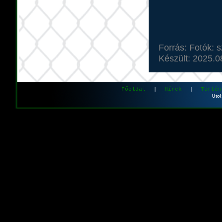
Forrás: Fotók: 
Készült: 2025.0
Főoldal
Hírek
Történ
|
|
Utol