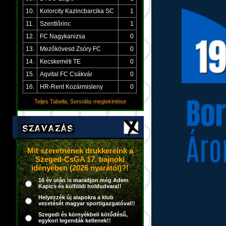
10.
Kolorcity Kazincbarcika SC
1
11.
Szentlőrinc
1
12.
FC Nagykanizsa
0
13.
Mezőkövesd Zsóry FC
0
14.
Kecskeméti TE
0
15.
Aqvital FC Csákvár
0
16.
HR-Rent Kozármisleny
0
Teljes Tabella, Sorsolás megtekintése
Mit szeretnének drukkereink a
Szeged-CsGA 17. bajnoki
idényében (2026 nyarától)?!
16 év után is maradjon még Adem
Kapics és külföldi holdudvara!!
Helyezzék új alapokra a klub
vezetését magyar sportigazgatóval!!
Szegedi és környékbeli kötődésű,
egykori legendák kellenek!!