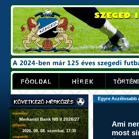
Egyre Aczélosabb 
esemény:
Merkantil Bank NB II 2026/27
Ami nem
időpont:
2026. 08. 08. szombat, 17:30
most si
csapatok: