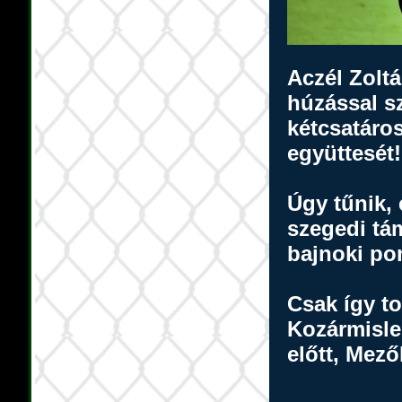
Aczél Zolt
húzással sz
kétcsatáros
együttesét!
Úgy tűnik, 
szegedi tá
bajnoki pon
Csak így t
Kozármisle
előtt, Mező