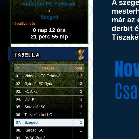
A szege
Videoton FC Fehérvár
mesterh
x
Szeged
már az 
hátralévő idő:
derbit 
0 nap 12 óra
Tiszaké
21 perc 54 mp
#
csapat
pont
01.
Videoton FC Fehérvár
3
02.
Gyirmót FC Győr
3
03.
FC Ajka
3
04.
DVTK
3
05.
Soroksár SC
3
06.
Tiszakécskei LC
1
07.
Szeged
1
08.
Karcagi SC
1
09.
BVSC-Zugló
1